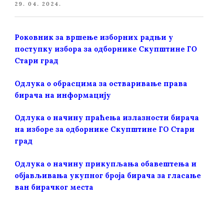
POSTED
29. 04. 2024.
ON
Роковник за вршење изборних радњи у
поступку избора за одборнике Скупштине ГО
Стари град
Одлука о обрасцима за остваривање права
бирача на информацију
Одлука o нaчину праћења излазности бирача
на изборе за одборнике Скупштине ГО Стари
град
Одлука о начину прикупљања обавештења и
објављивања укупног броја бирача за гласање
ван бирачког места