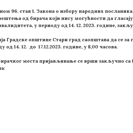
ном 96. став 1. Закона о избору народних посланик
авештења
од бирача који нису могућности да гласај
алидитета, у периоду од 14. 12. 2023. године, закључн
ија
Г
радске општине
С
тари град саопштава да се
за 
 од 14. 12. до 17.12.2023. године, у 8,00 часова.
бирачког места пријављивање се врши
закључно са 1
а: