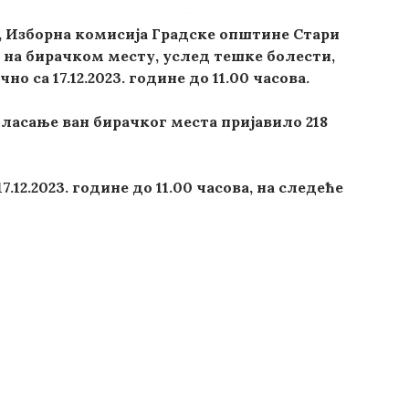
а, Изборна комисија Градске општине Стари
у на бирачком месту, услед тешке болести,
о са 17.12.2023. године до 11.00 часова.
гласање ван бирачког места пријавило
218
7.12.2023. године до 11.00 часова, на следеће