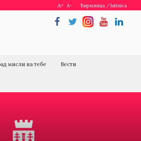
A+
A-
ћирилица
/
latinica
Facebook
Twitter
Instragram
Youtube
Linkedin
рад мисли на тебе
Вести