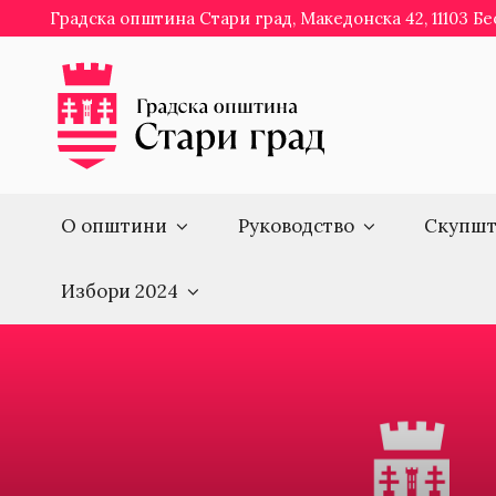
Skip
Градска општина Стари град, Македонска 42, 11103 Б
to
content
О општини
Руководство
Скупшт
Избори 2024