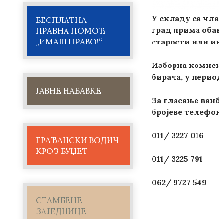
У складу са чла
БЕСПЛАТНА
град прима об
ПРАВНА ПОМОЋ
„ИМАШ ПРАВО!“
старости или инв
Изборна комис
бирача,
у периоду
ЈАВНЕ НАБАВКЕ
За гласање ван
бројеве телефон
011/ 3227 016
ГРАЂАНСКИ ВОДИЧ
КРОЗ БУЏЕТ
011/ 3225 791
062/ 9727 549
СТАМБЕНЕ
ЗАЈЕДНИЦЕ