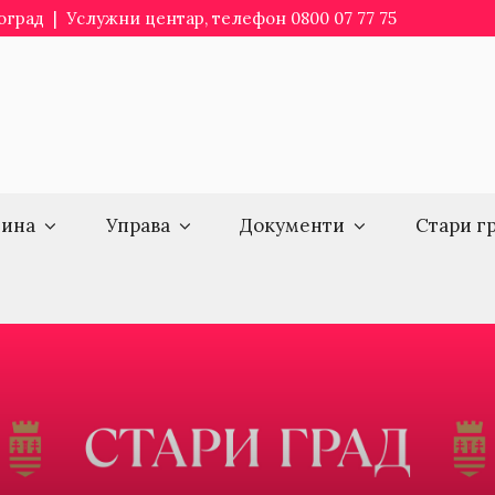
еоград | Услужни центар, телефон 0800 07 77 75
ина
Управа
Документи
Стари г