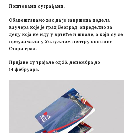
Поштовани суграђани,
Обавештавамо вас да је завршена подела
ваучера које је град Београд определио за
децу која не иду у вртиће и школе, а који су се
преузимали у Услужном центру општине
Стари град.
Пријаве су трајале од 26. децембра до
14.фебруара.