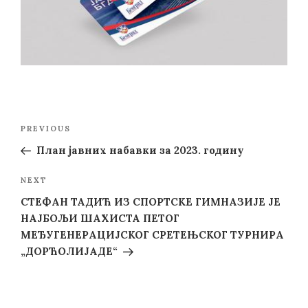
Post
Previous
PREVIOUS
navigation
Post
План јавних набавки за 2023. годину
Next
NEXT
Post
СТЕФАН ТАДИЋ ИЗ СПОРТСКЕ ГИМНАЗИЈЕ ЈЕ
НАЈБОЉИ ШАХИСТА ПЕТОГ
МЕЂУГЕНЕРАЦИЈСКОГ СРЕТЕЊСКОГ ТУРНИРА
„ДОРЋОЛИЈАДЕ“