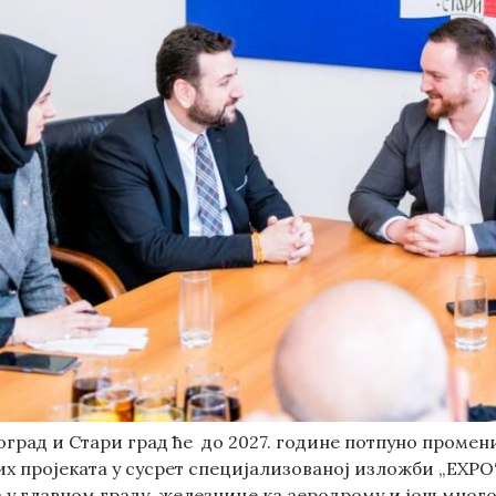
оград и Стари град ће до 2027. године потпуно промен
 пројеката у сусрет специјализованој изложби „ЕXPO“.
у главном граду, железнице ка аерoдрому и још много т