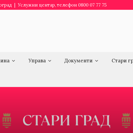
еоград | Услужни центар, телефон 0800 07 77 75
ина
Управа
Документи
Стари г