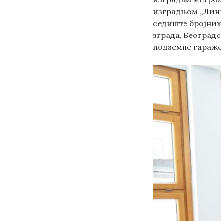
изградњом „Линиј
седиште бројних
зграда, Београдс
подземне гараже 