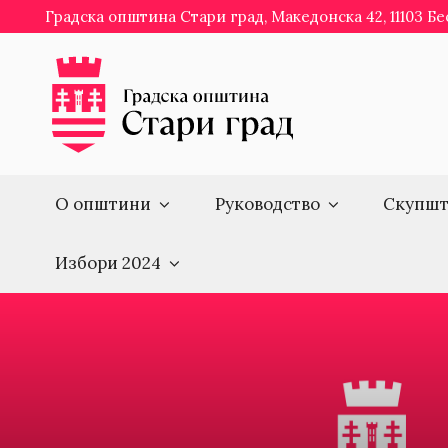
Skip
Градска општина Стари град, Македонска 42, 11103 Б
to
content
О општини
Руководство
Скупшт
Избори 2024