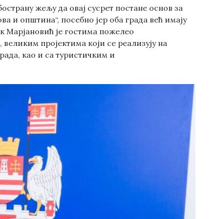
острану жељу да овај сусрет постане основ за
ва и општина“, посебно јер оба града већ имају
к Марјановић је гостима пожелео
 великим пројектима који се реализују на
рада, као и са туристичким и