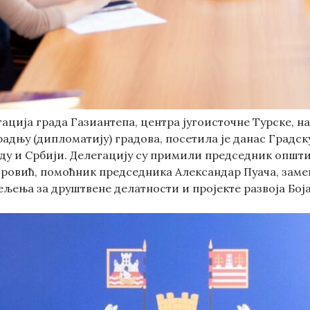
ација града Газиантепа, центра југоисточне Турске, н
адњу (дипломатију) градова, посетила је данас Градск
аду и Србији. Делегацију су примили председник општ
ровић, помоћник председника Александар Пуача, зам
љења за друштвене делатности и пројекте развоја Боја