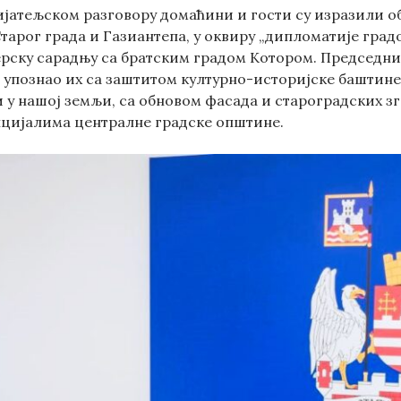
ијатељском разговору домаћини и гости су изразили об
тарог града и Газиантепа, у оквиру „дипломатије градо
ерску сарадњу са братским градом Котором. Председни
упознао их са заштитом културно-историјске баштине,
 у нашој земљи, са обновом фасада и староградских зг
цијалима централне градске општине.