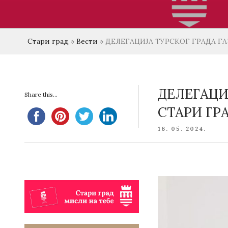
Стари град
»
Вести
»
ДЕЛЕГАЦИЈА ТУРСКОГ ГРАДА Г
ДЕЛЕГАЦИ
Share this...
СТАРИ ГР
POSTED
16. 05. 2024.
ON