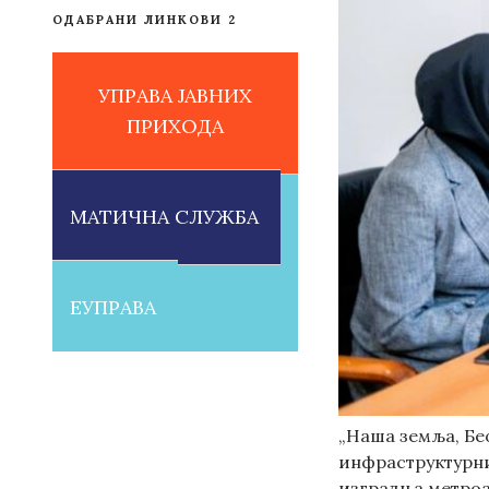
ОДАБРАНИ ЛИНКОВИ 2
УПРАВА ЈАВНИХ
ПРИХОДА
МАТИЧНА СЛУЖБА
ЕУПРАВА
„Наша земља, Бе
инфраструктурних
изградња метроа 