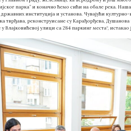
ског парка” и коначно ћемо сићи на обале река. Наша о
 државних институција и установа. Чувајући културно-
ка тврђава, реконструисане су Карађорђева, Душанова 
у Влајковићевој улици са 284 паркинг места“, истакао