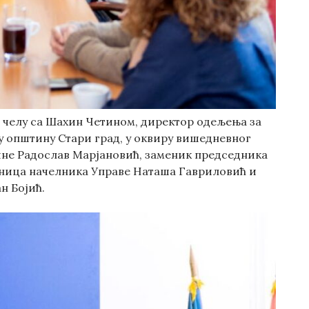
а челу са Шахин Четином, директор одељења за
у општину Стари град, у оквиру вишедневног
ине Радослав Марјановић, заменик председника
еница начелника Управе Наташа Гавриловић и
н Бојић.