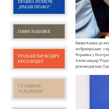
ПРАВНА ПОМОЋ
„ИМАШ ПРАВО!“
ЈАВНЕ НАБАВКЕ
Вишечлана делег
међународну сар
боравка у Беогр
ГРАЂАНСКИ ВОДИЧ
Александар Тодо
КРОЗ БУЏЕТ
руководилац Оде
СТАМБЕНЕ
ЗАЈЕДНИЦЕ