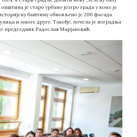
пштина је старо урбано језгро града у коме је
историјску баштину обновљено је 200 фасада
улица и многе друге. Такође, почела је изградња
 је председник Радослав Марјановић.