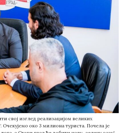
ити свој изглед реализацијом великих
 Очекујемо око 3 милиона туриста. Почела је
ога, а Стари град ће добити нову „зелену оазу“