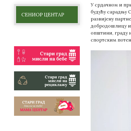
У срдачном и пр
будућу сарадњу С
СЕНИОР ЦЕНТАР
развијену партн
добродошлицу и 
општини, граду и
спортским потен