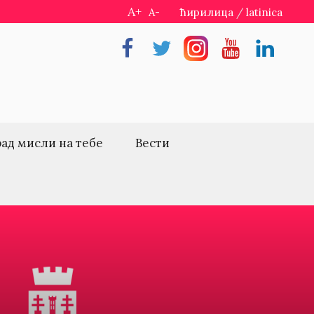
A+
A-
ћирилица
/
latinica
Facebook
Twitter
Instragram
Youtube
Linkedin
рад мисли на тебе
Вести