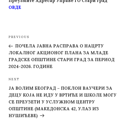
Преузмите Адресар Управе ГО Стари град
ОВДЕ
Post
Previous
PREVIOUS
navigation
Post
ПОЧЕЛА ЈАВНА РАСПРАВА О НАЦРТУ
ЛОКАЛНОГ АКЦИОНОГ ПЛАНА ЗА МЛАДЕ
ГРАДСКЕ ОПШТИНЕ СТАРИ ГРАД ЗА ПЕРИОД
2024-2026. ГОДИНЕ
Next
NEXT
Post
JA ВОЛИМ БЕОГРАД – ПОКЛОН ВАУЧЕРИ ЗА
ДЕЦУ КОЈА НЕ ИДУ У ВРТИЋЕ И ШКОЛЕ МОГУ
СЕ ПРЕУЗЕТИ У УСЛУЖНОМ ЦЕНТРУ
ОПШТИНЕ (МАКЕДОНСКА 42, УЛАЗ ИЗ
НУШИЋЕВЕ)