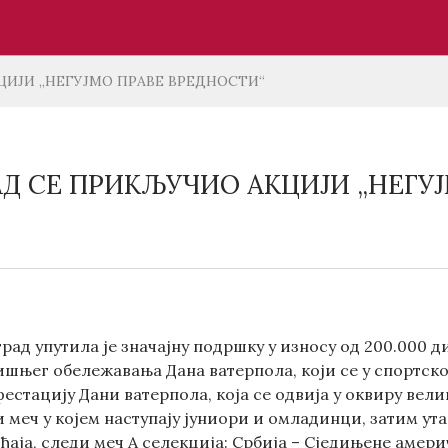
ЦИЈИ „НЕГУЈМО ПРАВЕ ВРЕДНОСТИ“
АД СЕ ПРИКЉУЧИО АКЦИЈИ „НЕГУ
рад упутила је значајну подршку у износу од 200.000 
шњег обележавања Дана ватерпола, који се у спортском
стацију Дани ватерпола, која се одвија у оквиру велик
 меч у којем наступају јуниори и омладинци, затим ут
ђаја, следи меч А селекција: Србија – Сједињене америчк