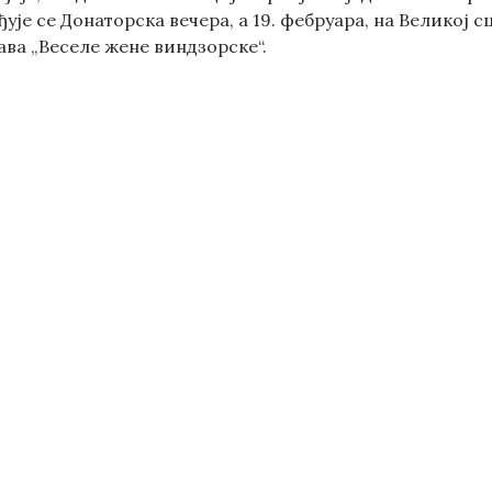
ује се Донаторска вечера, а 19. фебруара, на Великој
ава „Веселе жене виндзорске“.