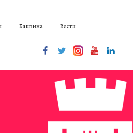
и
Баштина
Вести
Facebook
Twitter
Instragram
Youtube
Linkedin