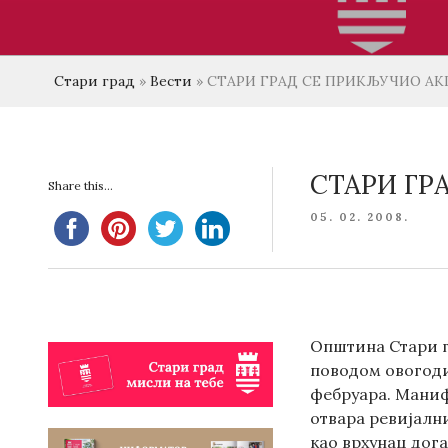
Стари град
»
Вести
»
СТАРИ ГРАД СЕ ПРИКЉУЧИО АК
СТАРИ ГР
Share this...
POSTED
05. 02. 2008.
ON
Општина Стари г
поводом овогоди
фебруара. Манифе
отвара ревијални
као врхунац дога