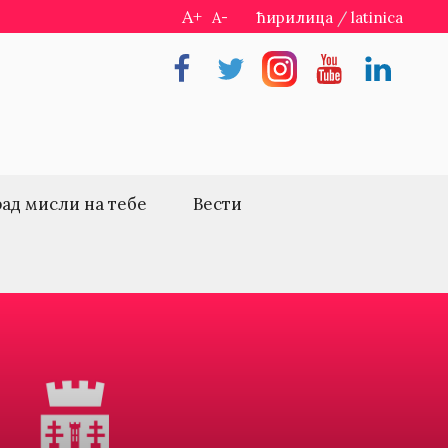
A+
A-
ћирилица
/
latinica
Facebook
Twitter
Instragram
Youtube
Linkedin
рад мисли на тебе
Вести