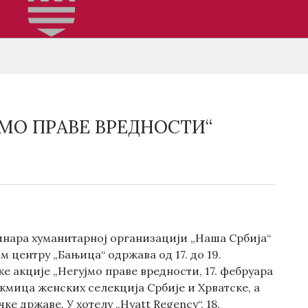
ЈМО ПРАВЕ ВРЕДНОСТИ“
динара хуманитарној организацији „Наша Србија“
 центру „Бањица“ одржава од 17. до 19.
е акције „Негујмо праве вредности, 17. фебруара
акмица женских селекција Србије и Хрватске, а
е државе. У хотелу „Hyatt Regency“, 18.