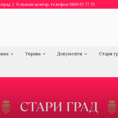
еоград | Услужни центар, телефон 0800 07 77 75
ина
Управа
Документи
Стари г