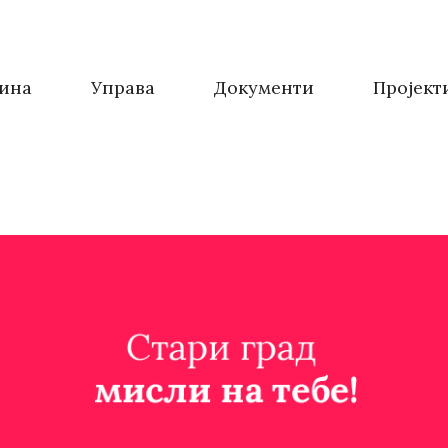
ина
Управа
Документи
Пројект