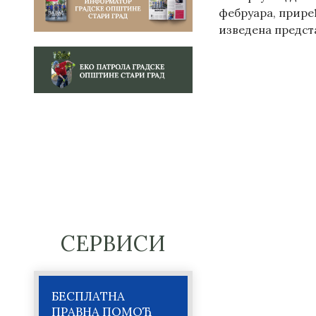
фебруара, приређ
изведена предст
СЕРВИСИ
БЕСПЛАТНА
ПРАВНА ПОМОЋ