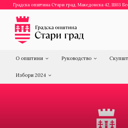
Skip
Градска општина Стари град, Македонска 42, 11103 Б
to
content
О општини
Руководство
Скупшт
Избори 2024