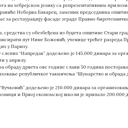
га на хебрејском језику са репрезентативним прилозим
боравиће Небојша Бакарец, заменик председника општин
ме за рестаурацију фасаде зграде Правно биротехничке
а, средства су обезбеђена из буџета општине Стари гра
нсирати пут Нине Божовић, ученице трећег разреда Пр
их у Паризу.
 слепих “Напредак” додељено је 145.000 динара за орг
ти у априлу.
а обраду дрвета ове године слави 50 година постојања
изовање републичког такмичења “Шумарство и обрада др
“Вучковић” додељено је 210.000 динара за организов
моници и Првој економској школи је припало 200.000 д