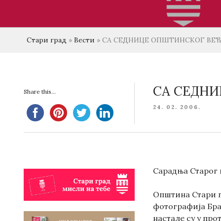
Стари град
»
Вести
»
СА СЕДНИЦЕ ОПШТИНСКОГ ВЕ
СА СЕДНИ
Share this...
POSTED
24. 02. 2006.
ON
Сарадња Старог 
Општина Стари г
фотографија Бра
настале су у про