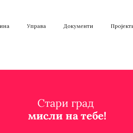
ина
Управа
Документи
Пројект