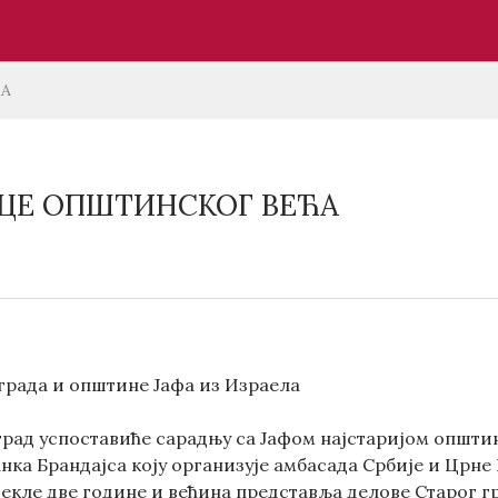
ЋА
ЦЕ ОПШТИНСКОГ ВЕЋА
града и општине Јафа из Израела
рад успоставиће сарадњу са Јафом најстаријом општино
нка Брандајса коју организује амбасада Србије и Црне
текле две године и већина представља делове Старог г