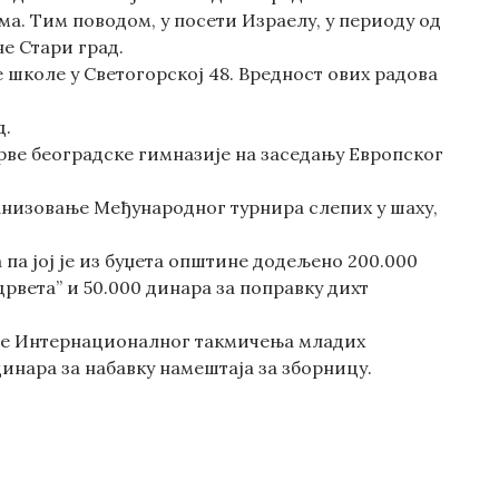
а. Тим поводом, у посети Израелу, у периоду од
е Стари град.
 школе у Светогорској 48. Вредност ових радова
д.
ве београдске гимназије на заседању Европског
анизовање Међународног турнира слепих у шаху,
 па јој је из буџета општине додељено 200.000
вета” и 50.000 динара за поправку дихт
ање Интернационалног такмичења младих
инара за набавку намештаја за зборницу.