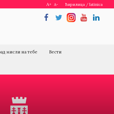
A+
A-
ћирилица
/
latinica
Facebook
Twitter
Instragram
Youtube
Linkedin
рад мисли на тебе
Вести