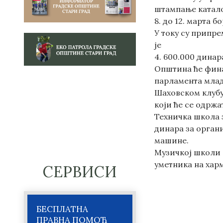
штампање катало
8. до 12. марта 
У току су припре
је
4. 600.000 динар
Општина ће фина
парламента млад
Шаховском клубу
који ће се одржа
Техничка школа з
динара за орган
машине.
Музичкој школи 
уметника на хар
СЕРВИСИ
БЕСПЛАТНА
ПРАВНА ПОМОЋ