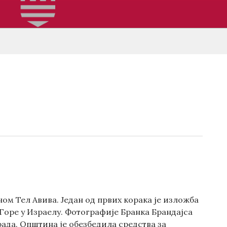
м Тел Авива. Један од првих корака је изложба
 Горе у Израелу. Фотографије Бранка Брандајса
рада. Општина је обезбедила средства за