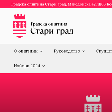
Skip
Градска општина Стари град, Македонска 42, 11103 Б
to
content
О општини
Руководство
Скупшт
Избори 2024