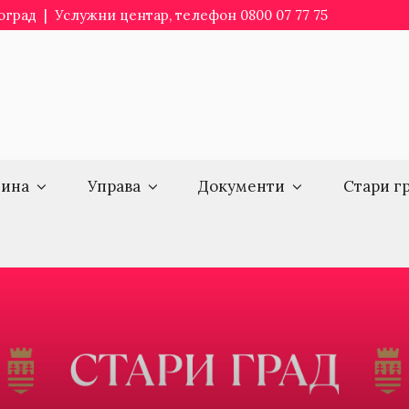
еоград | Услужни центар, телефон 0800 07 77 75
ина
Управа
Документи
Стари г