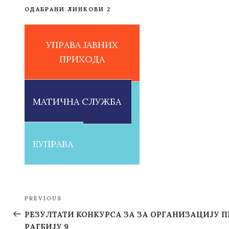
ОДАБРАНИ ЛИНКОВИ 2
УПРАВА ЈАВНИХ
ПРИХОДА
МАТИЧНА СЛУЖБА
ЕУПРАВА
Post
PREVIOUS
Previous
navigation
Post
РЕЗУЛТАТИ КОНКУРСА ЗА ЗА ОРГАНИЗАЦИЈУ П
РАГБИЈУ 9