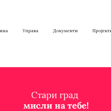
ина
Управа
Документи
Пројект