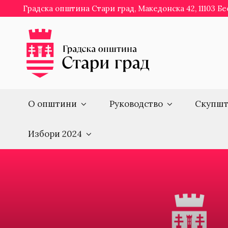
Skip
Градска општина Стари град, Македонска 42, 11103 Б
to
content
О општини
Руководство
Скупшт
Избори 2024