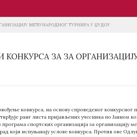
РГАНИЗАЦИЈУ МЕЂУНАРОДНОГ ТУРНИРА У ЏУДОУ
И КОНКУРСА ЗА ЗА ОРГАНИЗАЦИЈ
вођење конкурса, на основу спроведеног конкурсног пос
утврђује ранг листа пријављених учесника по Јавном к
 програма спортских организација за организацију међ
рад који испуњавају услове конкурса. Против ове Одл