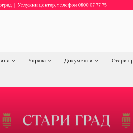
еоград | Услужни центар, телефон 0800 07 77 75
ина
Управа
Документи
Стари г