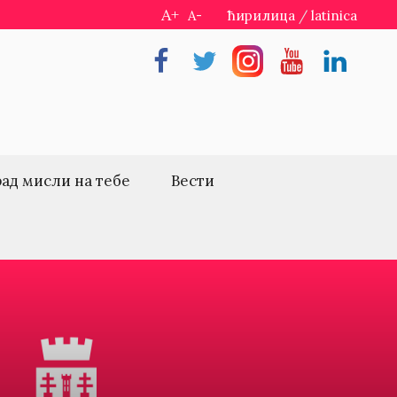
A+
A-
ћирилица
/
latinica
Facebook
Twitter
Instragram
Youtube
Linkedin
рад мисли на тебе
Вести