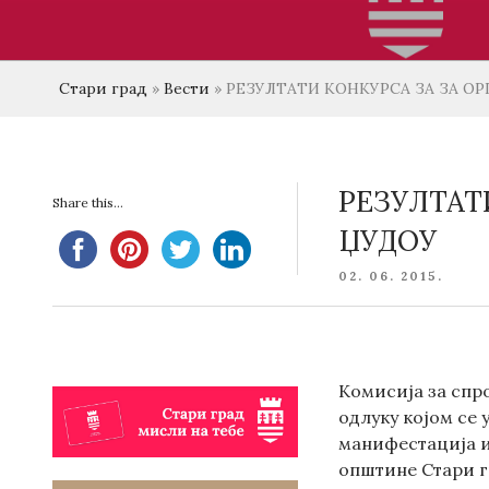
Стари град
»
Вести
»
РЕЗУЛТАТИ КОНКУРСА ЗА ЗА О
РЕЗУЛТАТ
Share this...
ЏУДОУ
POSTED
02. 06. 2015.
ON
Комисија за спро
одлуку којом се 
манифестација и
општине Стари г