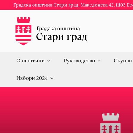
Skip
Градска општина Стари град, Македонска 42, 11103 Б
to
content
О општини
Руководство
Скупшт
Избори 2024