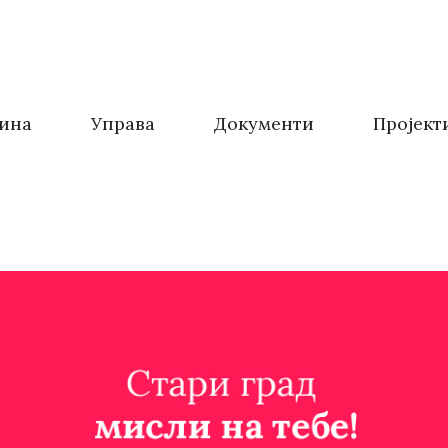
ина
Управа
Документи
Пројект