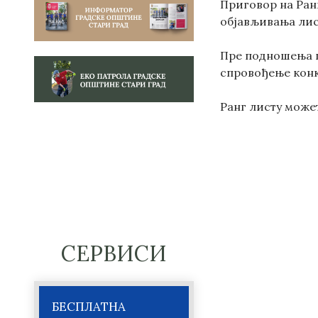
Приговор на Ранг
објављивања лис
Пре подношења п
спровођење конк
Ранг листу може
СЕРВИСИ
БЕСПЛАТНА