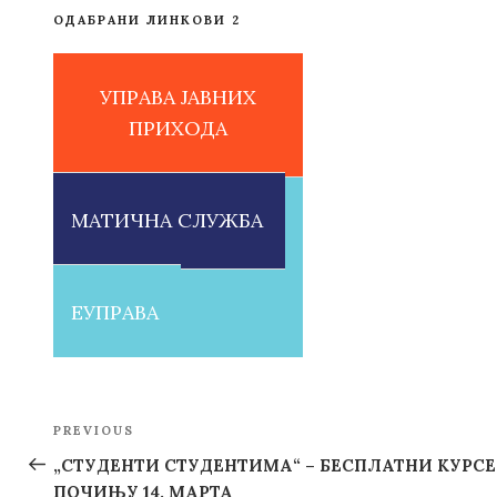
ОДАБРАНИ ЛИНКОВИ 2
УПРАВА ЈАВНИХ
ПРИХОДА
МАТИЧНА СЛУЖБА
ЕУПРАВА
Post
PREVIOUS
Previous
navigation
Post
„СТУДЕНТИ СТУДЕНТИМА“ – БЕСПЛАТНИ КУРСЕ
ПОЧИЊУ 14. МАРТА