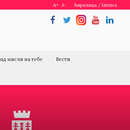
A+
A-
ћирилица
/
latinica
Facebook
Twitter
Instragram
Youtube
Linkedin
рад мисли на тебе
Вести