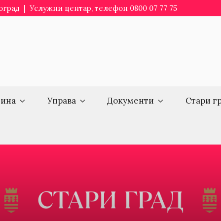
еоград | Услужни центар, телефон 0800 07 77 75
ина
Управа
Документи
Стари г