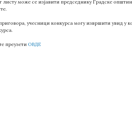
 листу може се изјавити председнику Градске општине 
те.
риговора, учесници конкурса могу извршити увид у ко
урса.
те преузети
ОВДЕ