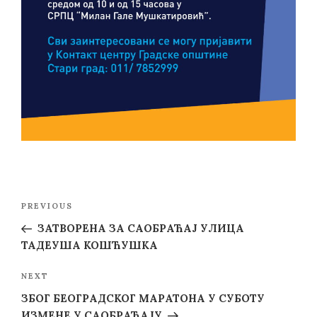
Post
Previous
PREVIOUS
navigation
Post
ЗАТВОРЕНА ЗА САОБРАЋАЈ УЛИЦА
ТАДЕУША КОШЋУШКА
Next
NEXT
Post
ЗБОГ БЕОГРАДСКОГ МАРАТОНА У СУБОТУ
ИЗМЕНЕ У САОБРАЋАЈУ