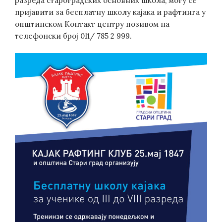
разреда староградских основних школа, могу се
пријавити за бесплатну школу кајака и рафтинга у
општинском Контакт центру позивом на
телефонски број 011/ 785 2 999.