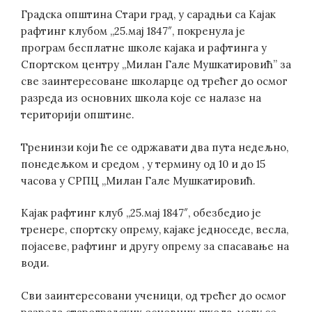
Градска општина Стари град, у сарадњи са Кајак
рафтинг клубом „25.мај 1847″, покренула је
програм бесплатне школе кајака и рафтинга у
Спортском центру „Милан Гале Мушкатировић” за
све заинтересоване школарце од трећег до осмог
разреда из основних школа које се налазе на
територији општине.
Тренинзи који ће се одржавати два пута недељно,
понедељком и средом , у термину од 10 и до 15
часова у СРПЦ „Милан Гале Мушкатировић.
Кајак рафтинг клуб „25.мај 1847″, обезбедио је
тренере, спортску опрему, кајаке једноседе, весла,
појасеве, рафтинг и другу опрему за спасавање на
води.
Сви заинтересовани ученици, од трећег до осмог