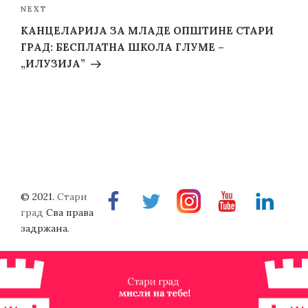
Next
NEXT
Post
КАНЦЕЛАРИЈА ЗА МЛАДЕ ОПШТИНЕ СТАРИ
ГРАД: БЕСПЛАТНА ШКОЛА ГЛУМЕ –
„ИЛУЗИЈА”
© 2021.
Стари
Facebook
Twitter
Instragram
Youtube
Linkedin
град
Сва права
задржана.