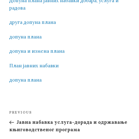
Допуна плана јавних набавки добара, услуга и
радова
друга допуна плана
допуна плана
допуна и измена плана
План јавних набавки
допуна плана
Post
Previous
PREVIOUS
navigation
Post
Јавна набавка услуга-дорада и одржавање
књиговодственог програма