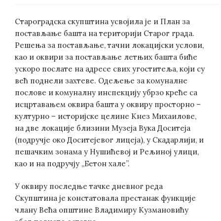
Староградска скупштина усвојила је и План за
постављање башта на територији Старог града.
Решења за постављање, тачни локацијски услови,
као и оквири за постављање летњих башта биће
ускоро послате на адресе свих угоститеља, који су
већ поднели захтеве. Одељење за комуналне
послове и комуналну инспекцију убрзо креће са
исцртавањем оквира башта у оквиру просторно –
културно – историјске целине Кнез Михаилове,
на две локације близини Музеја Вука Доситеја
(подручје око Доситејевог лицеја), у Скадарлији, и
пешачким зонама у Нушићевој и Рељиној улици,
као и на подручју „Бетон хале”.
У оквиру последње тачке дневног реда
Скупштина је констатовала престанак функције
члану Већа општине Владимиру Кузмановићу