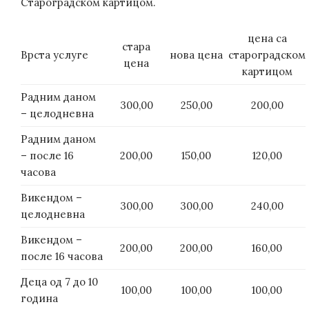
Староградском картицом.
цена са
стара
Врста услуге
нова цена
староградском
цена
картицом
Радним даном
300,00
250,00
200,00
– целодневна
Радним даном
– после 16
200,00
150,00
120,00
часова
Викендом –
300,00
300,00
240,00
целодневна
Викендом –
200,00
200,00
160,00
после 16 часова
Деца од 7 до 10
100,00
100,00
100,00
година