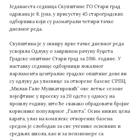
Једанаеста седница Скупштине ГО Стари град
одржана је 8. јуна, у присуству 45 староградских
одборника који су разматрали четири тачке
дневног реда.
Скупштина је у оквиру прве тачке дневног реда
усвојила Одлуку о завршном рачуну буџета
Градске општине Стари град за 2016. године. У
наставку седнице одборници локалног
парламента централне градске општине донели
су одлуку да улазнице за отворене базене СРПЦ
„Милан Гале Мушкатировић” ове летње сезоне
појефтине у просеку за 20 одсто у односу на
прошлу годину, што ће свакако обрадовати бројне
кориснике популарног „Галета”. Осим нижих цена
карата, улаз на комплекс отворених базена
средом је слободан за све ученике основних и
средњих школа, као и за пензионере са