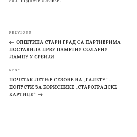
због поднете оставке.
Post
Previous
PREVIOUS
navigation
Post
ОПШТИНА СТАРИ ГРАД СА ПАРТНЕРИМА
ПОСТАВИЛА ПРВУ ПАМЕТНУ СОЛАРНУ
ЛАМПУ У СРБИЈИ
Next
NEXT
Post
ПОЧЕТАК ЛЕТЊЕ СЕЗОНЕ НА „ГАЛЕТУ“ –
ПОПУСТИ ЗА КОРИСНИКЕ „СТАРОГРАДСКЕ
КАРТИЦЕ“