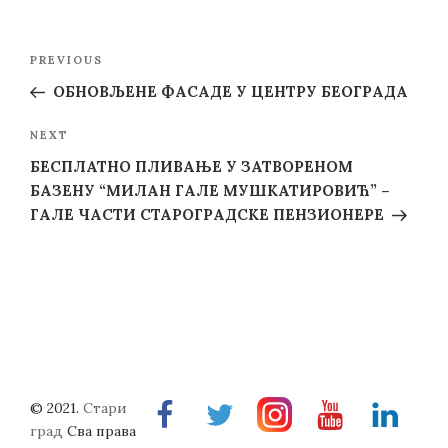
Post
Previous
PREVIOUS
navigation
Post
ОБНОВЉЕНЕ ФАСАДЕ У ЦЕНТРУ БЕОГРАДА
Next
NEXT
Post
БЕСПЛАТНО ПЛИВАЊЕ У ЗАТВОРЕНОМ
БАЗЕНУ “МИЛАН ГАЛЕ МУШКАТИРОВИЋ” –
ГАЛЕ ЧАСТИ СТАРОГРАДСКЕ ПЕНЗИОНЕРЕ
© 2021.
Стари
Facebook
Twitter
Instragram
Youtube
Linkedin
град
Сва права