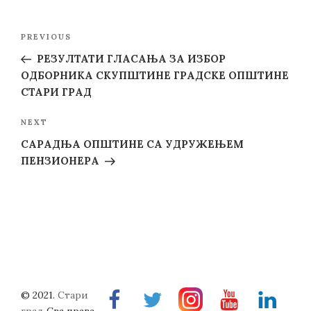
Post
Previous
PREVIOUS
navigation
Post
РЕЗУЛТАТИ ГЛАСАЊА ЗА ИЗБОР
ОДБОРНИКА СКУПШТИНЕ ГРАДСКЕ ОПШТИНЕ
СТАРИ ГРАД
Next
NEXT
Post
САРАДЊА ОПШТИНЕ СА УДРУЖЕЊЕМ
ПЕНЗИОНЕРА
© 2021.
Стари
Facebook
Twitter
Instragram
Youtube
Linkedin