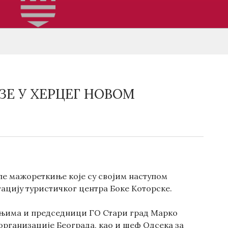
Е У ХЕРЦЕГ НОВОМ
ле мажореткиње које су својим наступом
ацију туристичког центра Боке Которске.
у њима и председници ГО Стари град Марко
организације Београда, као и шеф Одсека за