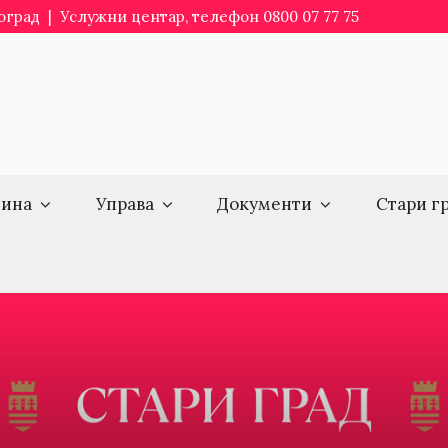
еоград | Услужни центар, телефон 0800 07 77 75
ина
Управа
Документи
Стари г