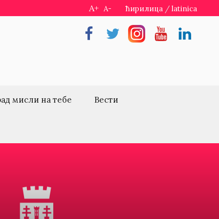
A+
A-
ћирилица
/
latinica
Facebook
Twitter
Instragram
Youtube
Linkedin
рад мисли на тебе
Вести