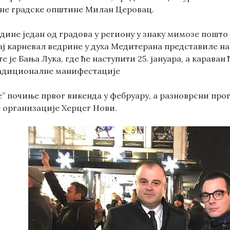
не градске општине Милан Церовац.
одине један од градова у региону у знаку мимозе пошт
ј карневал ведрине у духа Медитерана представиле на 
 је Бања Лука, где ће наступити 25. јануара, а караван 
радиционалне манифестације
” почиње првог викенда у фебруару, а разноврсни прог
е организације Херцег Нови.