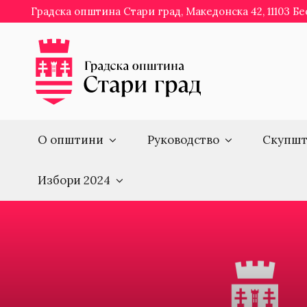
Skip
Градска општина Стари град, Македонска 42, 11103 Б
to
content
О општини
Руководство
Скупшт
Избори 2024