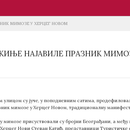
НИК МИМОЗЕ У ХЕРЦЕГ НОВОМ
ИЊЕ НАЈАВИЛЕ ПРАЗНИК МИМОЗ
 улицом су јуче, у поподневним сатима, продефилова
азник мимозе у Херцег Новом, традиционалну манифест
ву мимозе присуствовали су бројни Београђани, а међ
 Херцег Нови Стеван Катић, представници Туристичке 