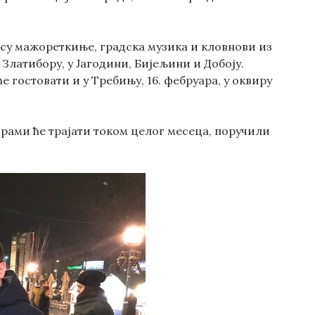
о су мажореткиње, градска музика и кловнови из
Златибору, у Јагодини, Бијељини и Добоју.
ће гостовати и у Требињу, 16. фебруара, у оквиру
рами ће трајати током целог месеца, поручили