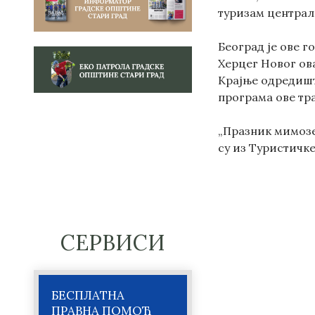
туризам централ
Београд је ове г
Херцег Новог ова
Крајње одредиште
програма ове т
„Празник мимозе
су из Туристичк
СЕРВИСИ
БЕСПЛАТНА
ПРАВНА ПОМОЋ