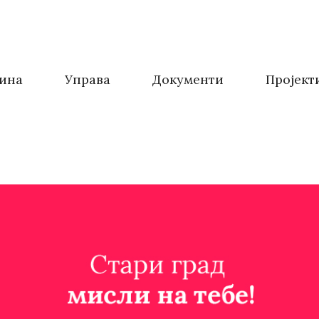
ина
Управа
Документи
Пројект