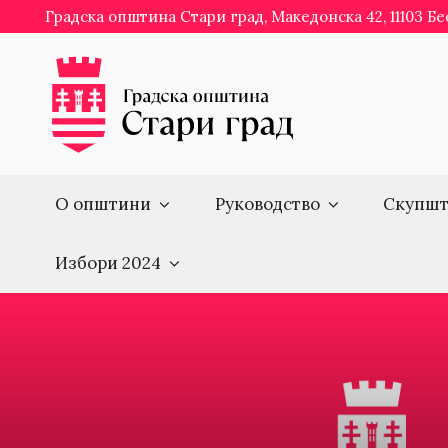
Skip
Градска општина Стари град, Македонска 42, 11103 Б
to
content
О општини
Руководство
Скупшт
Избори 2024