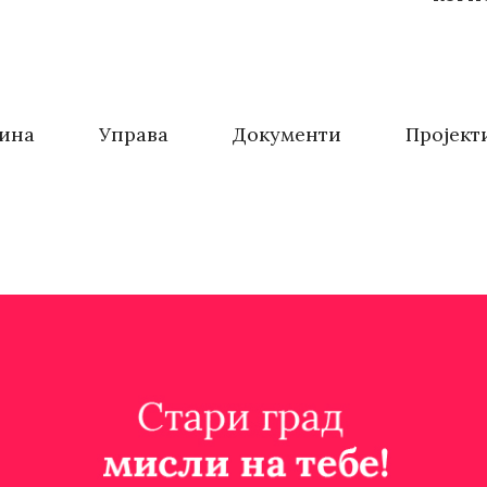
ина
Управа
Документи
Пројект