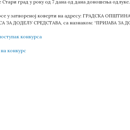
Стари град у року од 7 дана од дана доношења одлуке
носе у затвореној коверти на адресу: ГРАДСКА ОПШТ
А ЗА ДОДЕЛУ СРЕДСТАВА, са назнаком: “ПРИЈАВА ЗА 
поступак конкурса
 на конкурс