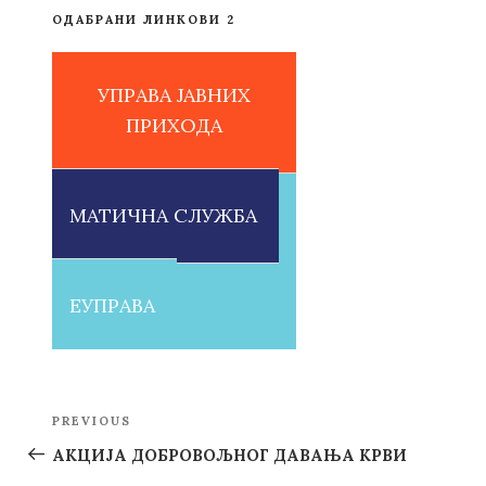
ОДАБРАНИ ЛИНКОВИ 2
УПРАВА ЈАВНИХ
ПРИХОДА
МАТИЧНА СЛУЖБА
ЕУПРАВА
Post
PREVIOUS
Previous
navigation
Post
АКЦИЈА ДОБРОВОЉНОГ ДАВАЊА КРВИ