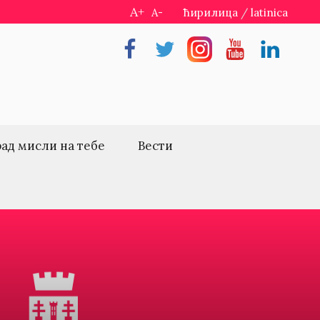
A+
A-
ћирилица
/
latinica
Facebook
Twitter
Instragram
Youtube
Linkedin
рад мисли на тебе
Вести