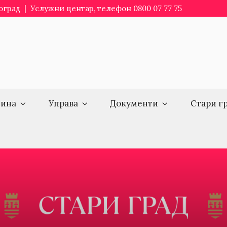
еоград | Услужни центар, телефон 0800 07 77 75
ина
Управа
Документи
Стари г