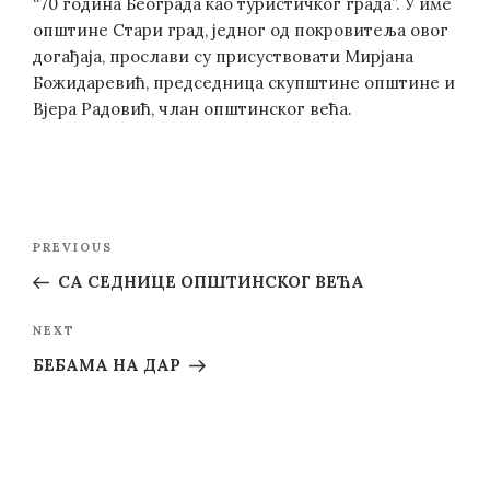
“70 година Београда као туристичког града”. У име
општине Стари град, једног од покровитеља овог
догађаја, прослави су присуствовати Мирјана
Божидаревић, председница скупштине општине и
Вјера Радовић, члан општинског већа.
Post
Previous
PREVIOUS
navigation
Post
СА СЕДНИЦЕ ОПШТИНСКОГ ВЕЋА
Next
NEXT
Post
БЕБАМА НА ДАР