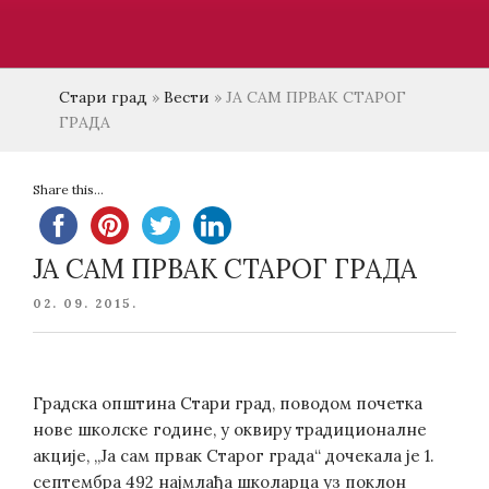
Стари град
»
Вести
»
ЈА САМ ПРВАК СТАРОГ
ГРАДА
Share this...
ЈА САМ ПРВАК СТАРОГ ГРАДА
POSTED
02. 09. 2015.
ON
Градска општина Стари град, поводом почетка
нове школске године, у оквиру традиционалне
акције, „Ја сам првак Старог града“ дочекала је 1.
септембра 492 најмлађа школарца уз поклон