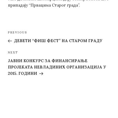
припадају “Првацима Старог града”.
Post
Previous
PREVIOUS
navigation
Post
ДЕВЕТИ “ФИШ ФЕСТ” НА СТАРОМ ГРАДУ
Next
NEXT
Post
JАВНИ КОНКУРС ЗА ФИНАНСИРАЊЕ
ПРОЈЕКАТА НЕВЛАДИНИХ ОРГАНИЗАЦИЈА У
2015. ГОДИНИ