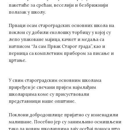
пакетиће за срећан, веселији и безбрижнији
полазак у школу.
Прваци осам староградских основних школа на
поклон су добили еколошку торбицу у којој су
лепо упаковане мајица, качкет и медаља са
натписом “Ја сам Првак Старог града”, као и
перница са комплетним прибором за писање и
цртање.
У свим староградским основним школама
приређен је свечани пријем најмлађим
школарцима коме су присуствовали
представници наше општине.
Поклони добродошлице пријатно су изненадили
малишане. Посебно јер су занимљиво осмишљени
тако да новим школарцима дају осећај поноса што