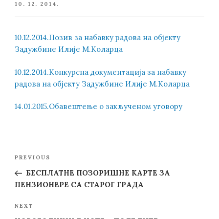
POSTED
10. 12. 2014.
ON
10.12.2014.Позив за набавку радова на објекту
Задужбине Илије М.Коларца
10.12.2014.Конкурсна документација за набавку
радова на објекту Задужбине Илије М.Коларца
14.01.2015.Обавештење о закљученом уговору
Post
Previous
PREVIOUS
navigation
Post
БЕСПЛАТНЕ ПОЗОРИШНЕ КАРТЕ ЗА
ПЕНЗИОНЕРЕ СА СТАРОГ ГРАДА
Next
NEXT
Post