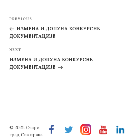
Post
Previous
PREVIOUS
navigation
Post
ИЗМЕНА И ДОПУНА КОНКУРСНЕ
ДОКУМЕНТАЦИЈЕ
Next
NEXT
Post
ИЗМЕНА И ДОПУНА КОНКУРСНЕ
ДОКУМЕНТАЦИЈЕ
© 2021.
Стари
Facebook
Twitter
Instragram
Youtube
Linkedin
град
Сва права