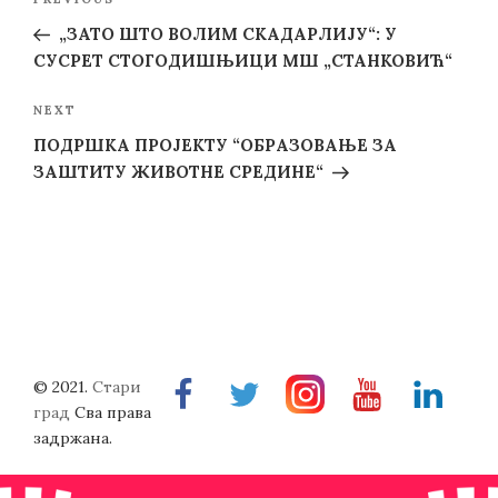
Previous
navigation
Post
„ЗАТО ШТО ВОЛИМ СКАДАРЛИЈУ“: У
СУСРЕТ СТОГОДИШЊИЦИ МШ „СТАНКОВИЋ“
Next
NEXT
Post
ПОДРШКА ПРОЈЕКТУ “ОБРАЗОВАЊЕ ЗА
ЗАШТИТУ ЖИВОТНЕ СРЕДИНЕ“
© 2021.
Стари
Facebook
Twitter
Instragram
Youtube
Linkedin
град
Сва права
задржана.