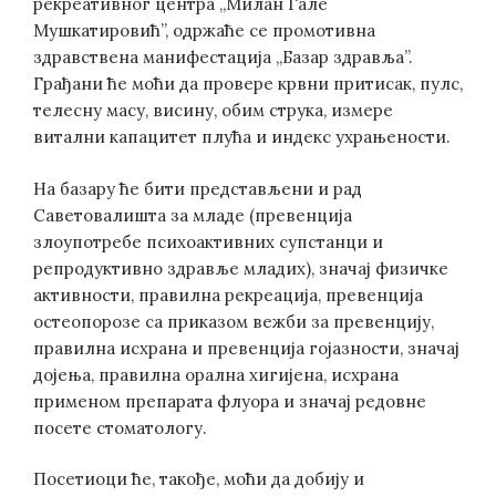
рекреативног центра „Милан Гале
Мушкатировић”, одржаће се промотивна
здравствена манифестација „Базар здравља”.
Грађани ће моћи да провере крвни притисак, пулс,
телесну масу, висину, обим струка, измере
витални капацитет плућа и индекс ухрањености.
На базару ће бити представљени и рад
Саветовалишта за младе (превенција
злоупотребе психоактивних супстанци и
репродуктивно здравље младих), значај физичке
активности, правилна рекреација, превенција
остеопорозе са приказом вежби за превенцију,
правилна исхрана и превенција гојазности, значај
дојења, правилна орална хигијена, исхрана
применом препарата флуора и значај редовне
посете стоматологу.
Посетиоци ће, такође, моћи да добију и