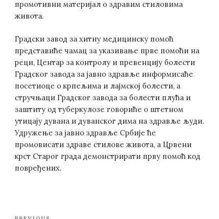
промотивни материјал о здравим стиловима
живота.
Градски завод за хитну медицинску помоћ
представиће чамац за указивање прве помоћи на
реци, Центар за контролу и превенцију болести
Градског завода за јавно здравље информисаће
посетиоце о крпељима и лајмској болести, а
стручњаци Градског завода за болести плућа и
заштиту од туберкулозе говориће о штетном
утицају дувана и дуванског дима на здравље људи.
Удружење за јавно здравље Србије ће
промовисати здраве стилове живота, а Црвени
крст Старог града демонстрирати прву помоћ код
повређених.
Post
PREVIOUS