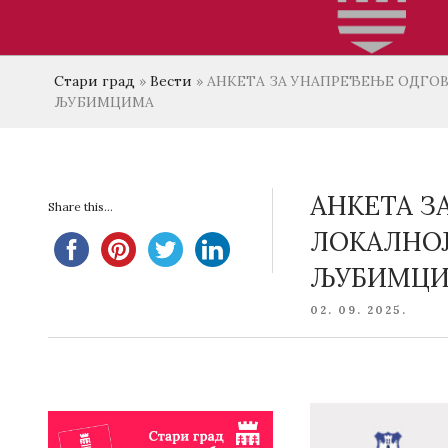
Стари град
»
Вести
»
AНКЕТА ЗА УНАПРЕЂЕЊЕ ОДГОВ
ЉУБИМЦИМА
AНКЕТА З
Share this...
ЛОКАЛНОЈ
ЉУБИМЦ
POSTED
02. 09. 2025.
ON