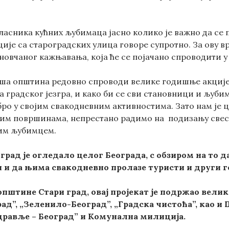
ласника кућних љубимаца јасно колико је важно да се 
ције са староградских улица говоре супротно. За ову 
новчаног кажњавања, која ће се појачано спроводити у
ша општина редовно спроводи велике годишње акције 
а градског језгра, и како би се сви становници и љуб
бро у својим свакодневним активностима. Зато нам је 
им површинама, непрестано радимо на подизању свест
им љубимцем.
рад је огледало целог Београда, с обзиром на то д
 и да њима свакодневно пролазе туристи и други го
пштине Стари град, овај пројекат је подржао велик
ад”, „Зеленило-Београд”, „Градска чистоћа”, као и
здравље – Београд” и Комунална милиција.