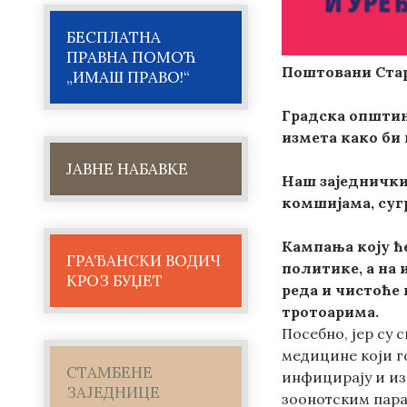
БЕСПЛАТНА
ПРАВНА ПОМОЋ
Поштовани Стар
„ИМАШ ПРАВО!“
Градска општин
измета како би 
ЈАВНЕ НАБАВКЕ
Наш заједнички
комшијама, суг
Кампања коју ће
ГРАЂАНСКИ ВОДИЧ
политике, а на 
КРОЗ БУЏЕТ
реда и чистоће
тротоарима.
Посебно, јер су
медицине који го
СТАМБЕНЕ
инфицирају и из
ЗАЈЕДНИЦЕ
зоонотским пара