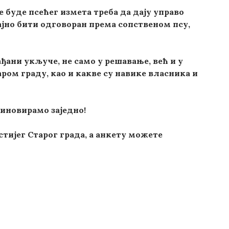
 буде псећег измета треба да дају управо
ајно бити одговоран према сопственом псу,
ђани укључе, не само у решавање, већ и у
ом граду, као и какве су навике власника и
иновирамо заједно!
ијег Старог града, а анкету можете