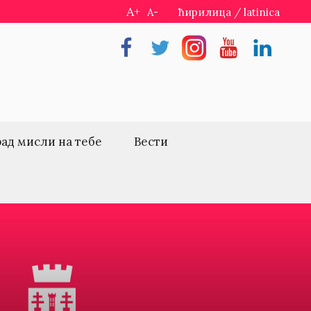
A+
A-
ћирилица
/
latinica
Facebook
Twitter
Instragram
Youtube
Linkedin
рад мисли на тебе
Вести