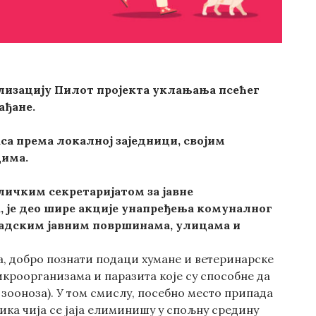
ализацију Пилот пројекта уклањањa псећег
ађане.
са према локалној заједници, својим
цима.
личким секретаријатом за јавне
a, је део шире акције унапређења комуналног
градским јавним површинама, улицама и
а, добро познати подаци хумане и ветеринарске
икроорганизама и паразита које су способне да
зооноза). У том смислу, посебно место припада
ика чија се јаја елиминишу у спољну средину