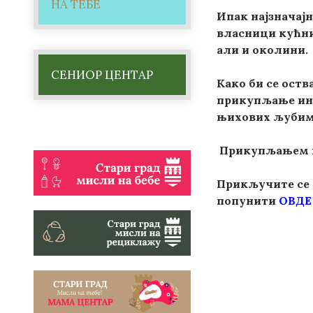
НА ТЕБЕ
Ипак најзначајн
власници кућни
али и околини.
СЕНИОР ЦЕНТАР
Како би се оств
прикупљање инф
њихових љубим
Прикупљањем по
Прикључите се 
попунити
ОВДЕ