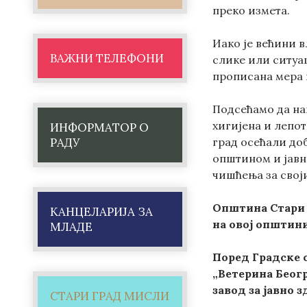
преко измета.
Иако је већини в
ВАЖНИ ТЕЛЕФОНИ
слике или ситуа
прописана мера 
Подсећамо да на
хигијена и лепот
ИНФОРМАТОР О
РАДУ
град осећали до
општином и јавн
чишћења за свој
Општина Стари г
КАНЦЕЛАРИЈА ЗА
на овој општини
МЛАДЕ
Поред Градске о
„Ветерина Беогр
завод за јавно 
СТАРИ ГРАД МИСЛИ