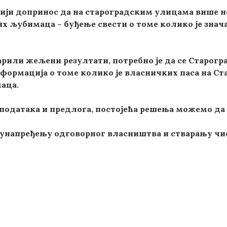
ији допринос да на староградским улицама више не
х љубимаца – буђење свести о томе колико је знач
арили жељени резултати, потребно је да се Старогра
ормација о томе колико је власничких паса на Стар
аца.
датака и предлога, постојећа решења можемо да 
унапређењу одговорног власништва и стварању чист