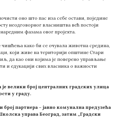
почисти оно што пас иза себе остави, поједине
врсту неодговорног власништва већ постоји
 наредним фазама овог пројекта.
чишћења како би се очувала животна средина,
имци, који живе на територији општине Стари
циљ, да као они којима је поверено управљање
и и едукацији свих власника о важности
а је велики број централних градских улица
сти у граду.
и број партнера – jавно комунална предузећа
 Школска управа Београд, затим „Градски