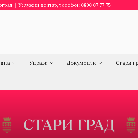
еоград | Услужни центар, телефон 0800 07 77 75
ина
Управа
Документи
Стари г