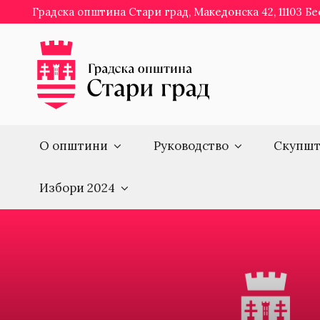
Skip
Градска општина Стари град, Македонска 42, 11103 Б
to
content
О општини
Руководство
Скупшт
Избори 2024