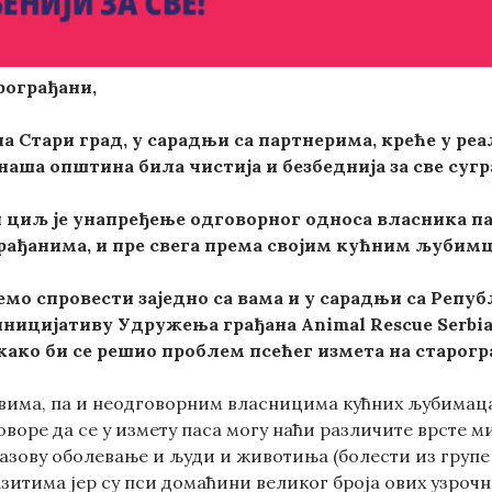
ограђани,
а Стари град, у сарадњи са партнерима, креће у ре
наша општина била чистија и безбеднија за све сугр
 циљ је унапређење одговорног односа власника па
рађанима, и пре свега према својим кућним љубим
мо спровести заједно са вама и у сарадњи са Репуб
иницијативу Удружења грађана Animal Rescue Serbi
 како би се решио проблем псећег измета на старо
 свима, па и неодговорним власницима кућних љубимац
воре да се у измету паса могу наћи различите врсте м
азову оболевање и људи и животиња (болести из групе 
зитима јер су пси домаћини великог броја ових узрочн