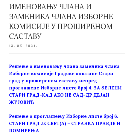
ИМЕНОВАЊУ ЧЛАНА И
ЗАМЕНИКА ЧЛАНА ИЗБОРНЕ
КОМИСИЈЕ У ПРОШИРЕНОМ
САСТАВУ
POSTED
13. 05. 2024.
ON
Решење о именовању члана заменика члана
Изборне комисије Градске oпштине Стари
град у проширеном саставу испред
проглашене Изборне листе број 4. ЗА ЗЕЛЕНИ
СТАРИ ГРАД-КАД АКО НЕ САД-ДР ДЕЈАН
ЖУЈОВИЋ
Решењe о проглашењу Изборне листе број 6.
СТАРИ ГРАД ЈЕ СВЕТ(А) – СТРАНКА ПРАВДЕ И
ПОМИРЕЊА