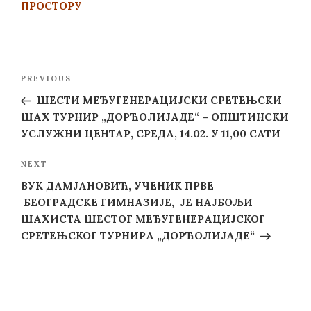
ПРОСТОРУ
Post
Previous
PREVIOUS
navigation
Post
ШЕСТИ МЕЂУГЕНЕРАЦИЈСКИ СРЕТЕЊСКИ
ШАХ ТУРНИР „ДОРЋОЛИЈАДЕ“ – ОПШТИНСКИ
УСЛУЖНИ ЦЕНТАР, СРЕДА, 14.02. У 11,00 САТИ
Next
NEXT
Post
ВУК ДАМЈАНОВИЋ, УЧЕНИК ПРВЕ
БЕОГРАДСКЕ ГИМНАЗИЈЕ, ЈЕ НАЈБОЉИ
ШАХИСТА ШЕСТОГ МЕЂУГЕНЕРАЦИЈСКОГ
СРЕТЕЊСКОГ ТУРНИРА „ДОРЋОЛИЈАДЕ“