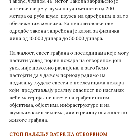
Такође, чланом 46. истог Закона забрањено је
ложење ватре у шуми на удаљености од 200
метара од руба шуме, изузев на одређеним и за то
обележеним местима. За непоштовање ове
одредбе закона запрећена је казна за физичка
лица од 10.000 динара до 50.000 динара.
На жалост, свест грађана о последицама које могу
настати услед појаве пожара на отвореном још
увек није довољно развијена, и зато ћемо
настојати да у даљем периоду радимо на
подизању људске свести о последицама пожара
који представљају реалну опасност по настанак
веће материјалне штете на грађевинским
објектима, објектима инфраструктуре и на
шумским комплексима, али и реалну опасност по
животе грађана.
СТОП ПАЉЕЊУ ВАТРЕ НА ОТВОРЕНОМ