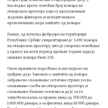
последње време повећан број пожара на
отвореном простору који су проузоковани
људским фактором и непоштовањем
превентивних мера заштите од пожара.
Наиме, од почетка фебруара на територији
Републике Србије евидентирано је 1.492 пожара
на отвореном простору, што је енормно повећање
у односу на исти период прошле године када је
оваквих пожара било 226.
Овом приликом подсећамо и апелаујемо на
грађане да је Законом о заштити од пожара
забрањено спаљивање остатака стрних усева,
спаљивање смећа на отвореном простору и
спаљивање биљних остатака и да је за то
запрећена казна за правна лица од 300.000 до
1.000.000 динара, а за физичка лица 10.000 динара.