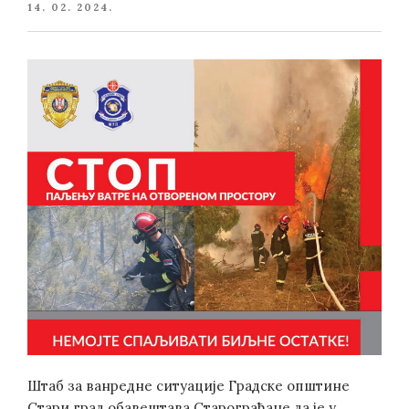
POSTED
14. 02. 2024.
ON
Штаб за ванредне ситуације Градске општине
Стари град обавештава Старограђане да је у