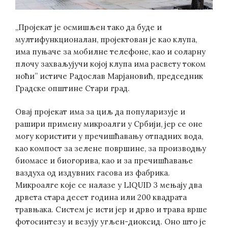
„Пројекат је осмишљен тако да буде и
мултифункционалан, пројектован је као клупа,
има пуњаче за мобилне телефоне, као и соларну
плочу захваљујучи којој клупа има расвету током
ноћи” истиче Радослав Марјановић, председник
Градске општине Стари град.
Овај пројекат има за циљ да популаризује и
рашири примену микроалги у Србији, јер се оне
могу користити у пречишћавању отпадних вода,
као компост за зелене површине, за производњу
биомасе и биогорива, као и за пречишћавање
ваздуха од издувних гасова из фабрика.
Микроалге које се налазе у LIQUID 3 мењају два
дрвета стара десет година или 200 квадрата
травњака. Систем је исти јер и дрво и трава врше
фотосинтезу и везују угљен-диоксид. Оно што је