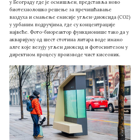
у Београду где је осмишљен, представља ново
биотехнолошко решење за пречишћавање
ваздуха и смањење емисије угљен-диоксида (CО2)
у урбаним подручјима, где су концентрације
највеће. Фото-биореактор функционише тако да у
акваријуму од шест стотина литара воде имамо
алге које везују угљен диоксид и фотосинтезом у
директном процесу производе чист кисеоник.