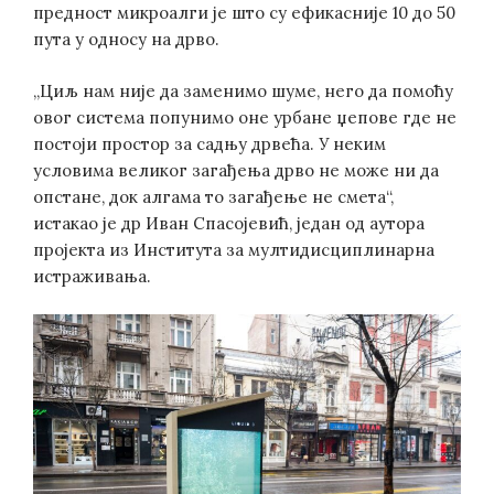
предност микроалги је што су ефикасније 10 до 50
пута у односу на дрво.
„Циљ нам није да заменимо шуме, него да помоћу
овог система попунимо оне урбане џепове где не
постоји простор за садњу дрвећа. У неким
условима великог загађења дрво не може ни да
опстане, док алгама то загађење не смета“,
истакао је др Иван Спасојевић, један од аутора
пројекта из Института за мултидисциплинарна
истраживања.