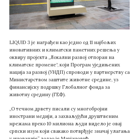
LIQUID 3 је награђен као једно од 11 најбољих
иновативних и климатски паметних решења у
оквиру пројекта „Локални развој отпоран на
климатске промене“, који Програм уједињених
нација за развој (УНДП) спроводи у партнерству са
Министарством заштите животне средине, уз
финансијску подршку Глобалног фонда за
животну средину (ГЕФ).
„О течном дрвету писали су многобројни
инострани медији, а захваљујући друштвеним
мрежама преко 10 милиона људи видело је овај
српски изум који свакако потврђује значај улагања
у иновације” додао је Марјановић.