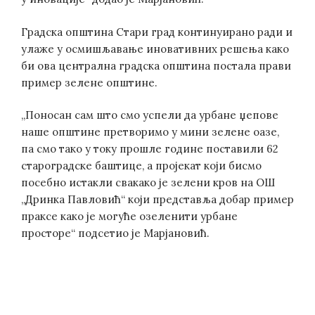
Градска општина Стари град континуирано ради и
улаже у осмишљавање иновативних решења како
би ова централна градска општина постала прави
пример зелене општине.
„Поносан сам што смо успели да урбане џепове
наше општине претворимо у мини зелене оазе,
па смо тако у току прошле године поставили 62
староградске баштице, а пројекат који бисмо
посебно истакли свакако је зелени кров на ОШ
„Дринка Павловић“ који представља добар пример
праксе како је могуће озеленити урбане
просторе“ подсетио је Марјановић.