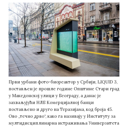
Први урбани фото-биореактор у Србији, LIQUID 3,
постављен је прошле године Општине Стари град
у Македонској улици у Београду, а данас је
захваљујући НЛБ Комерцијалној банци
постављено и друго на Теразијама, код броја 45.
Ово „течно дрво“, како га називају у Институту за
мултидисциплинарна истраживања Универзитета