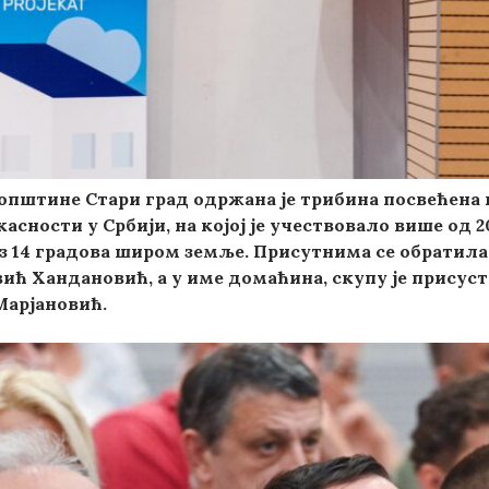
општине Стари град одржана је трибина посвећена п
асности у Србији, на којој је учествовало више од
з 14 градова широм земље. Присутнима се обратила
ић Хандановић, а у име домаћина, скупу је присус
Марјановић.