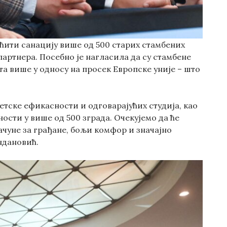
ућити санацију више од 500 старих стамбених
артнера. Посебно је нагласила да су стамбене
та више у односу на просек Европске уније – што
етске ефикасности и одговарајућих студија, као
ости у више од 500 зграда. Очекујемо да ће
ачуне за грађане, бољи комфор и значајно
ндановић.