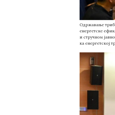
Одржавање триби
енергетске ефик
и стручном јавн
ка енергетској т