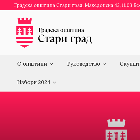
Skip
Градска општина Стари град, Македонска 42, 11103 Б
to
content
О општини
Руководство
Скупшт
Избори 2024