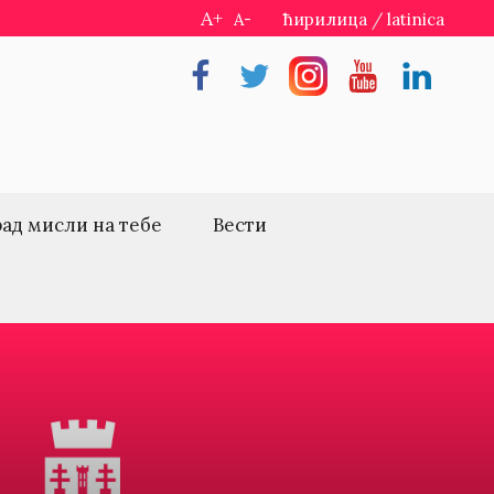
A+
A-
ћирилица
/
latinica
Facebook
Twitter
Instragram
Youtube
Linkedin
рад мисли на тебе
Вести