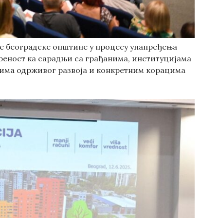
ве београдске општине у процесу унапређења
реност ка сарадњи са грађанима, институцијама
пима одрживог развоја и конкретним корацима