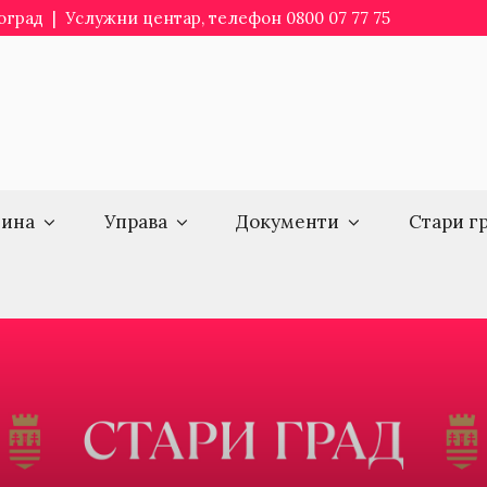
еоград | Услужни центар, телефон 0800 07 77 75
ина
Управа
Документи
Стари г