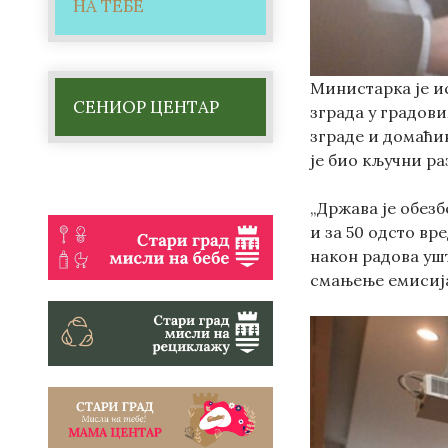
НА ТЕБЕ
Министарка је ис
СЕНИОР ЦЕНТАР
зграда у градов
зграде и домаћин
је био кључни ра
„Држава је обезб
и за 50 одсто вр
након радова ушт
смањење емисија