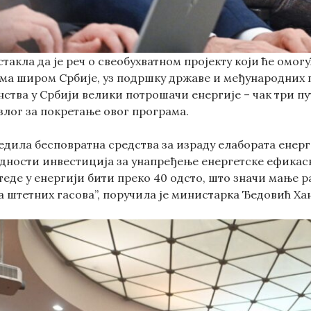
такла да је реч о свеобухватном пројекту који ће омог
има широм Србије, уз подршку државе и међународних п
ства у Србији велики потрошачи енергије – чак три пу
злог за покретање овог програма.
едила бесповратна средства за израду елабората енерг
едности инвестиција за унапређење енергетске ефикасн
еде у енергији бити преко 40 одсто, што значи мање р
 штетних гасова”, поручила је министарка Ђедовић Ха