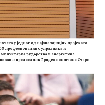
очетку једног од најзначајнијих пројеката
 200 професионалних управника и
 министарка рударства и енергетике
твовао и председник Градске општине Стари