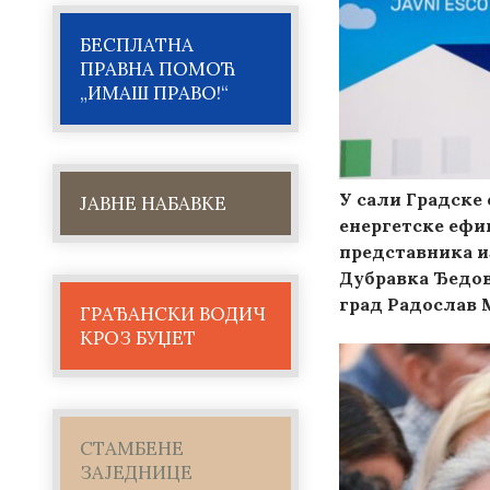
БЕСПЛАТНА
ПРАВНА ПОМОЋ
„ИМАШ ПРАВО!“
У сали Градске 
ЈАВНЕ НАБАВКЕ
енергетске ефик
представника и
Дубравка Ђедов
град Радослав 
ГРАЂАНСКИ ВОДИЧ
КРОЗ БУЏЕТ
СТАМБЕНЕ
ЗАЈЕДНИЦЕ