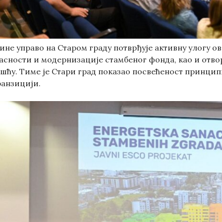
не управо на Старом граду потврђује активну улогу о
асности и модернизације стамбеног фонда, као и отво
ошћу. Тиме је Стари град показао посвећеност принци
ранзицији.