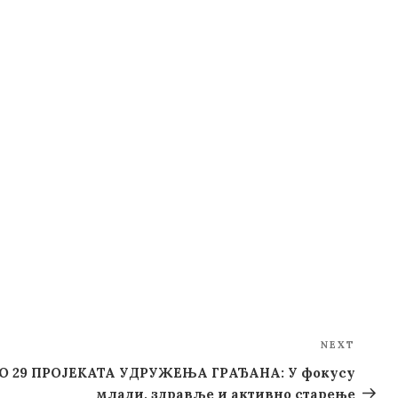
NEXT
Next
Post
 29 ПРОЈЕКАТА УДРУЖЕЊА ГРАЂАНА: У фокусу
млади, здравље и активно старење