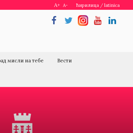
A+
A-
ћирилица
/
latinica
Facebook
Twitter
Instragram
Youtube
Linkedin
рад мисли на тебе
Вести