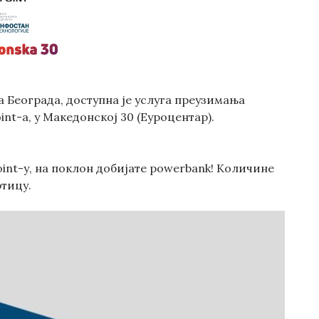
да Београда, доступна је услуга преузимања
int-а, у Македонској 30 (Еуроцентар).
int-у, на поклон добијате powerbank! Количине
ртицу.