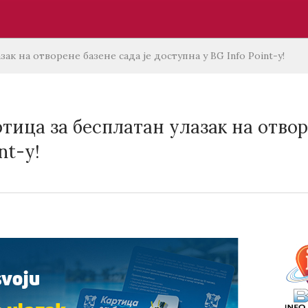
ак на отворене базене сада је доступна у BG Info Point-у!
тица за бесплатан улазак на отвор
nt-у!