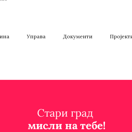
ина
Управа
Документи
Пројект