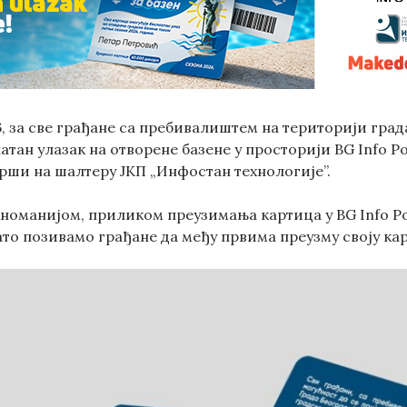
 6, за све грађане са пребивалиштем на територији гра
атан улазак на отворене базене у просторији BG Info Po
рши на шалтеру ЈКП „Инфостан технологије”.
хноманијом, приликом преузимања картица у BG Info Po
ато позивамо грађане да међу првима преузму своју ка