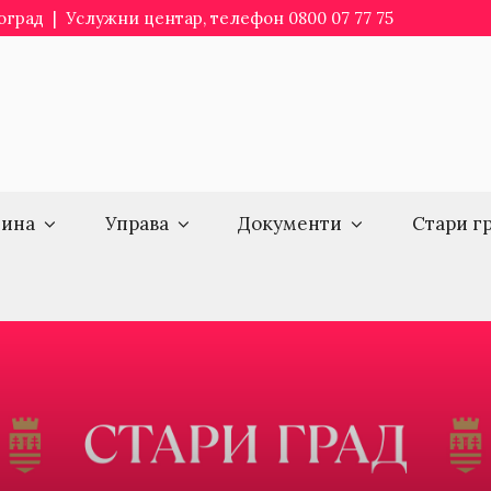
еоград | Услужни центар, телефон 0800 07 77 75
ина
Управа
Документи
Стари г