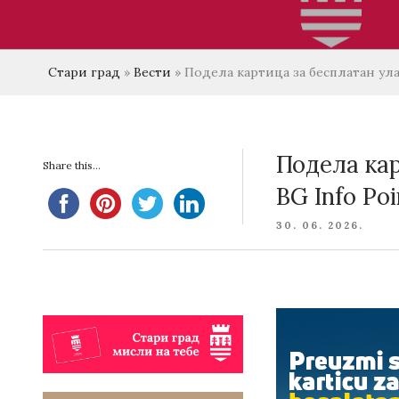
Стари град
»
Вести
»
Подела картица за бесплатан улаз
Подела кар
Share this...
BG Info Poi
POSTED
30. 06. 2026.
ON