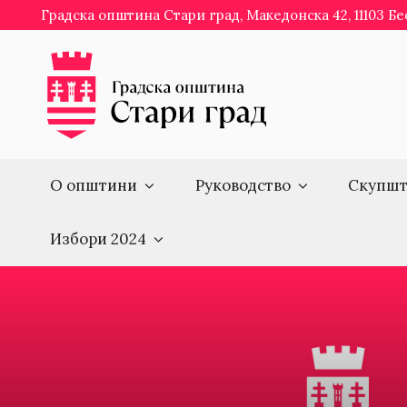
Skip
Градска општина Стари град, Македонска 42, 11103 Б
to
content
О општини
Руководство
Скупшт
Избори 2024