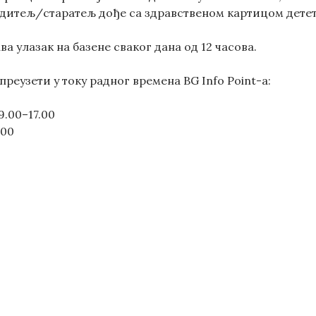
одитељ/старатељ дође са здравственом картицом детет
а улазак на базене сваког дана од 12 часова.
преузети у току радног времена BG Info Point-а:
9.00–17.00
.00