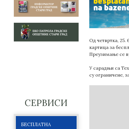
Од четвртка, 25.
картица за беспл
Преузимање се в
У сарадњи са Те
су ограничене, з
СЕРВИСИ
БЕСПЛАТНА