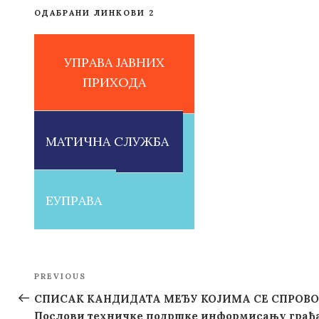
ОДАБРАНИ ЛИНКОВИ 2
УПРАВА ЈАВНИХ
ПРИХОДА
МАТИЧНА СЛУЖБА
ЕУПРАВА
Post
PREVIOUS
Previous
navigation
Post
СПИСАК КАНДИДАТА МЕЂУ КОЈИМА СЕ СПРОВО
Послови техничке подршке информисању грађ