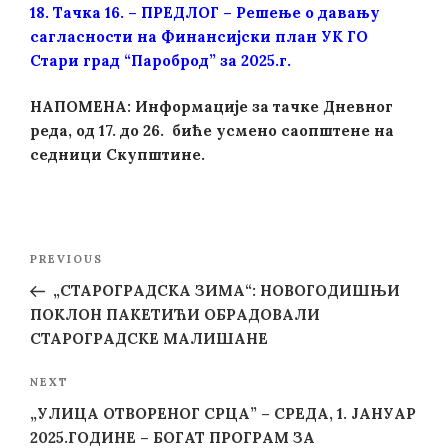
18.
Тачка 16. – ПРЕДЛОГ – Решење о давању
сагласности на Финансијски план УК ГО
Стари град “Пароброд” за 2025.г.
НАПОМЕНА: Информације за тачке Дневног
реда, од 17. до 26. биће усмено саопштене на
седници Скупштине.
Post
Previous
PREVIOUS
navigation
Post
„СТАРОГРАДСКА ЗИМА“: НОВОГОДИШЊИ
ПОКЛОН ПАКЕТИЋИ ОБРАДОВАЛИ
СТАРОГРАДСКЕ МАЛИШАНЕ
Next
NEXT
Post
„УЛИЦА ОТВОРЕНОГ СРЦА” – СРЕДА, 1. ЈАНУАР
2025.ГОДИНЕ – БОГАТ ПРОГРАМ ЗА