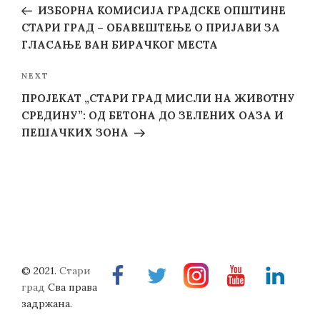
navigation
Post
ИЗБОРНA КОМИСИЈA ГРАДСКЕ ОПШТИНЕ
СТАРИ ГРАД – ОБАВЕШТЕЊЕ О ПРИЈАВИ ЗА
ГЛАСАЊЕ ВАН БИРАЧКОГ МЕСТА
Next
NEXT
Post
ПРОЈЕКАТ „СТАРИ ГРАД МИСЛИ НА ЖИВОТНУ
СРЕДИНУ”: ОД БЕТОНА ДО ЗЕЛЕНИХ ОАЗА И
ПЕШАЧКИХ ЗОНА
© 2021.
Стари
Facebook
Twitter
Instragram
Youtube
Linkedin
град
Сва права
задржана.