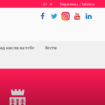
A+
A-
ћирилица
/
latinica
Facebook
Twitter
Instragram
Youtube
Linkedin
рад мисли на тебе
Вести