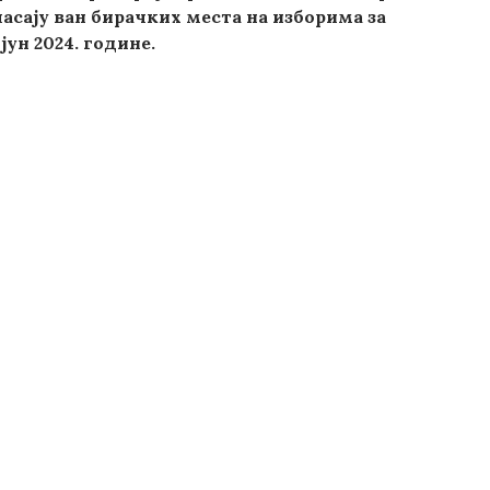
ласају ван бирачких места на изборима за
ун 2024. године.