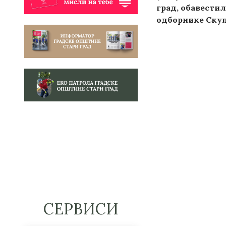
град, обавести
одборнике Скупш
СЕРВИСИ