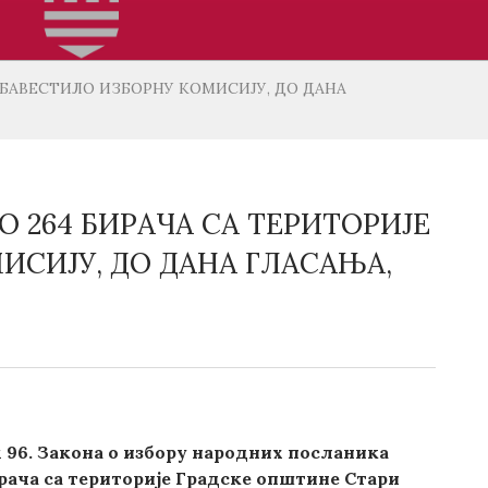
 ОБАВЕСТИЛО ИЗБОРНУ КОМИСИЈУ, ДО ДАНА
О 264 БИРАЧА СA ТЕРИТОРИЈE
ИСИЈУ, ДО ДАНА ГЛАСАЊА,
А
 96. Закона о избору народних посланика
рача с
a
териториј
e
Градске општине Стари