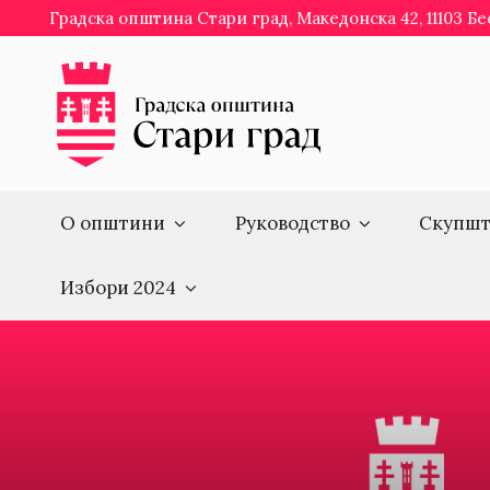
Skip
Градска општина Стари град, Македонска 42, 11103 Б
to
content
О општини
Руководство
Скупшт
Избори 2024