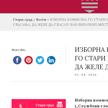
Стари град
»
Вести
»
ИЗБОРНА КОМИСИЈА ГО СТАРИ Г
ГЛАСАЊА, ДА ЖЕЛЕ ДА ГЛАСАЈУ ВАН БИРАЧКИХ МЕС
ИЗБОРНА 
Share this...
ГO СТАРИ
ДА ЖЕЛЕ 
POSTED
01. 06. 2024.
ON
Изборна комиси
(„Службени глас