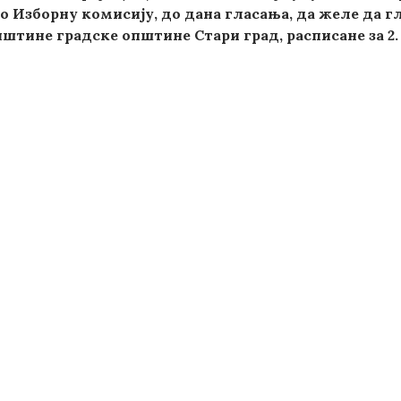
ло Изборну комисију,
до дана гласања,
да желе да г
тине градске општине Стари град, расписане за 2. ј