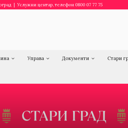
еоград | Услужни центар, телефон 0800 07 77 75
ина
Управа
Документи
Стари г