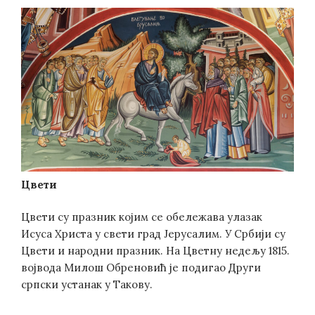
Цвети
Цвети су празник којим се обележава улазак
Исуса Христа у свети град Јерусалим. У Србији су
Цвети и народни празник. На Цветну недељу 1815.
војвода Милош Обреновић је подигао Други
српски устанак у Такову.