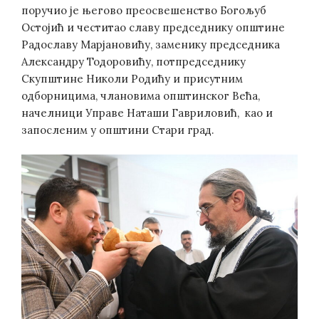
поручио је његово преосвешенство Богољуб
Остојић и честитао славу председнику општине
Радославу Марјановићу, заменику председника
Александру Тодоровићу, потпредседнику
Скупштине Николи Родићу и присутним
одборницима, члановима општинског Већа,
начелници Управе Наташи Гавриловић, као и
запосленим у општини Стари град.