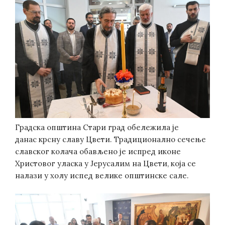
Градска општина Стари град обележила је
данас крсну славу Цвети. Традиционално сечење
славског колача обављено је испред иконе
Христовог уласка у Јерусалим на Цвети, која се
налази у холу испед велике општинске сале.