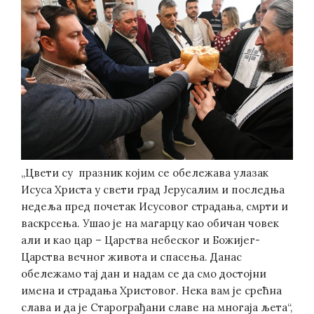
„Цвети су празник којим се обележава улазак
Исуса Христа у свети град Јерусалим и последња
недеља пред почетак Исусовог страдања, смрти и
васкрсења. Ушао је на магарцу као обичан човек
али и као цар – Царства небеског и Божијег-
Царства вечног живота и спасења. Данас
обележамо тај дан и надам се да смо достојни
имена и страдања Христовог. Нека вам је срећна
слава и да је Старограђани славе на многаја љета“,