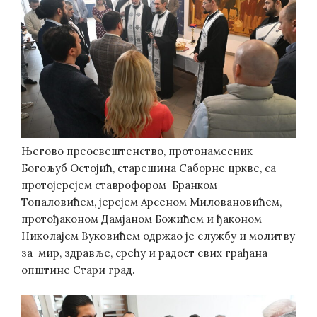
Његово преосвештенство, протонамесник
Богољуб Остојић, старешина Саборне цркве, са
протојерејем ставрофором Бранком
Топаловићем, јерејем Арсеном Миловановићем,
протођаконом Дамјаном Божићем и ђаконом
Николајем Вуковићем одржао је службу и молитву
за мир, здравље, срећу и радост свих грађана
општине Стари град.