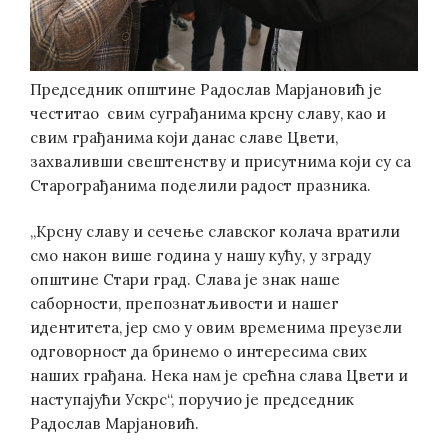
Председник општине Радослав Марјановић је
честитао свим суграђанима крсну славу, као и
свим грађанима који данас славе Цвети,
захваливши свештенству и присутнима који су са
Старограђанима поделили радост празника.
„Крсну славу и сечење славског колача вратили
смо након више година у нашу кућу, у зграду
општине Стари град. Слава је знак наше
саборности, препознатљивости и нашег
идентитета, јер смо у овим временима преузели
одговорност да бринемо о интересима свих
наших грађана. Нека нам је срећна слава Цвети и
наступајући Ускрс“, поручио је председник
Радослав Марјановић.