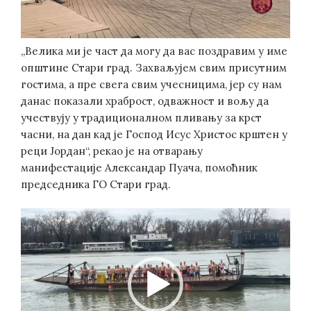
„Велика ми је част да могу да вас поздравим у име
општине Стари град. Захваљујем свим присутним
гостима, а пре свега свим учесницима, јер су нам
данас показали храброст, одважност и вољу да
учествују у традиционалном пливању за крст
часни, на дан кад је Господ Исус Христос крштен у
реци Јордан“, рекао је на отварању
манифестације Александар Пуача, помоћник
председника ГО Стари град.
Video
Player