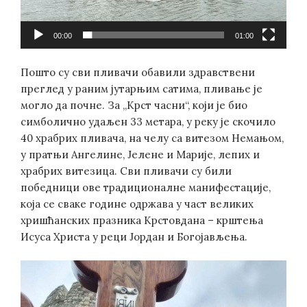
00:00
01:00
Пошто су сви пливачи обавили здравствени
преглед у раним јутарњим сатима, пливање је
могло да почне. За „Крст часни“, који је био
симболично удаљен 33 метара, у реку је скочило
40 храбрих пливача, на челу са витезом Немањом,
у пратњи Ангелине, Јелене и Марије, лепих и
храбрих витезица. Сви пливачи су били
победници ове традиционалне манифестације,
која се сваке године одржава у част великих
хришћанских празника Крстовдана – крштења
Исуса Христа у реци Јордан и Богојављења.