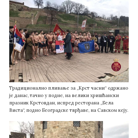
Традиционално пливање за „Крст часни“ одржано
је данас, тачно у подне, на велики хришћански
празник Крстовдан, испред ресторана „Бела
Виста“, подно Београдске тврђаве, на Савском кеју.