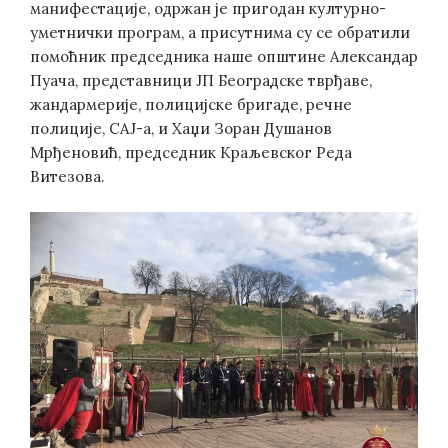
манифестације, одржан је пригодан културно-
уметнички програм, а присутнима су се обратили
помоћник председника наше општине Александар
Пуача, представници ЈП Београдске тврђаве,
жандармерије, полицијске бригаде, речне
полиције, САЈ-а, и Хаџи Зоран Душанов
Мрђеновић, председник Краљевског Реда
Витезова.