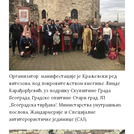
Организатор манифестације је Краљевски ред
витезова, под покровитељством кнегиње Линде
Карађорђевић, уз подршку Скупштине Града
Београда, Градске општине Стари град, ЈП
„Београдска тврђава“, Министарства унутрашњих
послова, Жандармерије и Специјалне
антитерористичке јединице (САЈ).