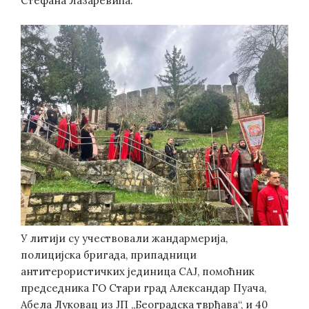
Стефана Лазаревића.
У литији су учествовали жандармерија,
полицијска бригада, припадници
антитерористичких јединица САЈ, помоћник
председника ГО Стари град Александар Пуача,
Абела Луковац из ЈП „Београдска тврђава“, и 40