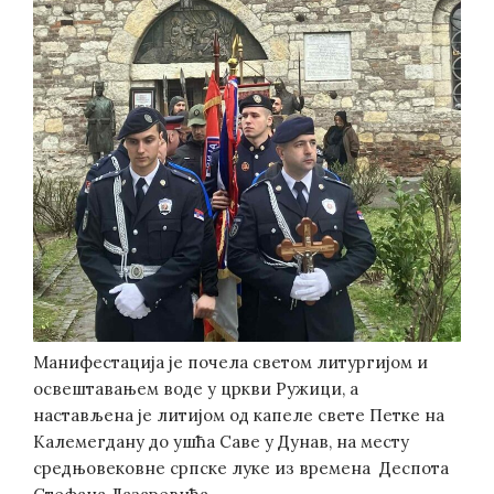
Манифестација је почела светом литургијом и
освештавањем воде у цркви Ружици, а
настављена је литијом од капеле свете Петке на
Калемегдану до ушћа Саве у Дунав, на месту
средњовековне српске луке из времена Деспота