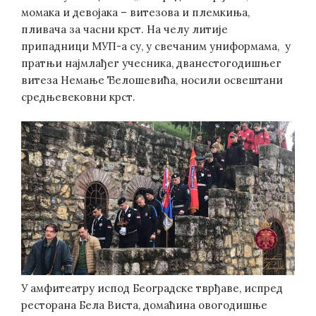
момака и девојака – витезова и племкиња,
пливача за часни крст. На челу литије
припадници МУП-а су, у свечаним униформама, у
пратњи најмлађег учесника, дванестогодишњег
витеза Немање Ђелошевића, носили освештани
средњевековни крст.
У амфитеатру испод Београдске тврђаве, испред
ресторана Бела Виста, домаћина овогодишње