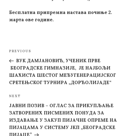
Бесплатна припремна настава почиње 2.
марта ове године.
Post
Previous
PREVIOUS
navigation
Post
ВУК ДАМЈАНОВИЋ, УЧЕНИК ПРВЕ
БЕОГРАДСКЕ ГИМНАЗИЈЕ, ЈЕ НАЈБОЉИ
ШАХИСТА ШЕСТОГ МЕЂУГЕНЕРАЦИЈСКОГ
СРЕТЕЊСКОГ ТУРНИРА „ДОРЋОЛИЈАДЕ“
Next
NEXT
Post
ЈАВНИ ПОЗИВ – ОГЛАС ЗА ПРИКУПЉАЊЕ
ЗАТВОРЕНИХ ПИСМЕНИХ ПОНУДА ЗА
ИЗДАВАЊЕ У ЗАКУП ПИЈАЧНЕ ОПРЕМЕ НА
ПИЈАЦАМА У СИСТЕМУ ЈКП „БЕОГРАДСКЕ
ПИЈАЦЕ”