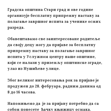
Градска општина Стари град и ове године
организује бесплатну припремну наставу за
полагање завршног испита за ученике осмих
разреда.
Обавештавамо све заинтересоване родитеље
да своју децу могу да пријаве за бесплатну
припремну наставу за полагање завршног
испита у Услужном центру наше општине,
који се налази у приземљу општинске зграде,
улаз из Нушићеве улице.
Због великог интересовања рок за пријаве је
продужен до 28. фебруара, радним данима од
8 до 16 часова.
Напомињемо да је за пријаву потребно да са
собом понесете ђачку књижицу
осмака.