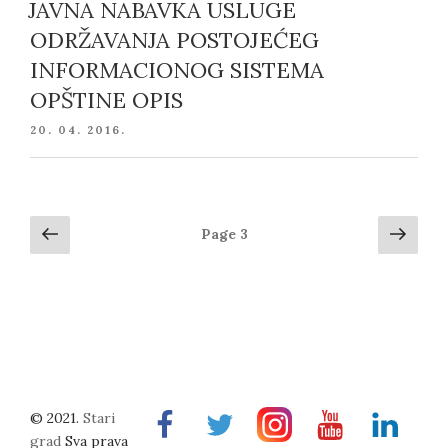
JAVNA NABAVKA USLUGE
ODRŽAVANJA POSTOJEĆEG
INFORMACIONOG SISTEMA
OPŠTINE OPIS
POSTED
20. 04. 2016.
ON
Posts
Previous
Next
Page
3
page
page
navigation
© 2021.
Stari
Facebook
Twitter
Instragram
Youtube
Linkedin
grad
Sva prava