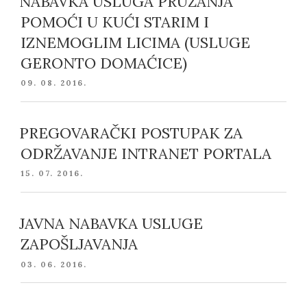
NABAVKA USLUGA PRUŽANJA
POMOĆI U KUĆI STARIM I
IZNEMOGLIM LICIMA (USLUGE
GERONTO DOMAĆICE)
POSTED
09. 08. 2016.
ON
PREGOVARAČKI POSTUPAK ZA
ODRŽAVANJE INTRANET PORTALA
POSTED
15. 07. 2016.
ON
JAVNA NABAVKA USLUGE
ZAPOŠLJAVANJA
POSTED
03. 06. 2016.
ON