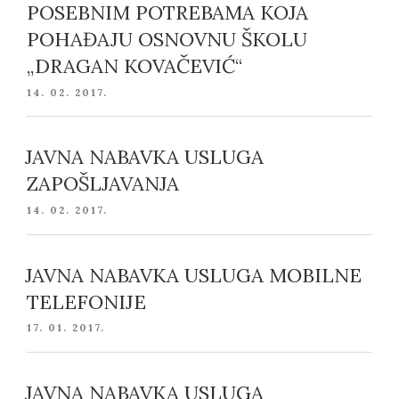
POSEBNIM POTREBAMA KOJA
POHAĐAJU OSNOVNU ŠKOLU
„DRAGAN KOVAČEVIĆ“
POSTED
14. 02. 2017.
ON
JAVNA NABAVKA USLUGA
ZAPOŠLJAVANJA
POSTED
14. 02. 2017.
ON
JAVNA NABAVKA USLUGA MOBILNE
TELEFONIJE
POSTED
17. 01. 2017.
ON
JAVNA NABAVKA USLUGA