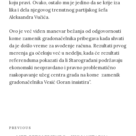
koju pravi. Ovako, ostalo mu je jedino da se krije iza
lika i dela njegovog trenutnog partijskog šefa
Aleksandra Vučića.
Ovo je već viđen manevar bežanja od odgovornosti
kome zamenik gradonačelnika pribegava kada shvati
da je došlo vreme za svođenje računa. Rezultati prvog
merenja ga očekuju već u nedelju, kada će rezultati
referenduma pokazati da li Starograđani podržavaju
ekonomski neopravdano i pravno problematično
raskopavanje užeg centra grada na kome zamenik
gradonačelnika Vesić Goran insistira”.
Post
Previous
PREVIOUS
navigation
Post