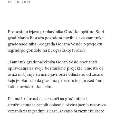
POSTED
13. 06. 2019.
ON
Prenosimo izjavu predsednika Gradske opštine Stari
grad Marka Bastaća povodom novih izjava zamenika
gradonačelnika Beograda Gorana Vesića o projektu
izgradnje gondole na Beogradskoj tvrđavi:
„Zamenik gradonačelnika Goran Vesić opet traži
opravdanja za svoje besmislene projekte, umesto da
uvaži mišljenje stručne javnosti i odustane od žičare
koju je planirao da gradi na prostoru koji je zaštićena
kulturno-istorijska celina.
Da ima hrabrosti da se suoči sa građanima i
stručnjacima iz raznih oblasti u okviru javnih rasprava
vezanih za izgradnju žičare, shvatio bi razmere štete