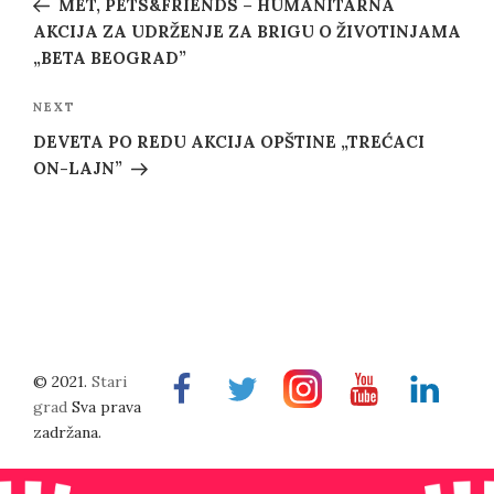
MET, PETS&FRIENDS – HUMANITARNA
AKCIJA ZA UDRŽENJE ZA BRIGU O ŽIVOTINJAMA
„BETA BEOGRAD”
Next
NEXT
Post
DEVETA PO REDU AKCIJA OPŠTINE „TREĆACI
ON-LAJN”
© 2021.
Stari
Facebook
Twitter
Instragram
Youtube
Linkedin
grad
Sva prava
zadržana.