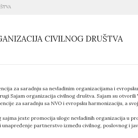
UŠTVA
GANIZACIJA CIVILNOG DRUŠTVA
ncija za saradnju sa nevladinim organizacijama i evropsku h
ugi Sajam organizacija civilnog društva. Sajam su otvorili V
encije za saradnju sa NVO i evropsku harmonizaciju, a svoj 
g sajma jeste promocija uloge nevladinih organizacija u proc
i unapređenje partnerstvo između civilnog, poslovnog i jav