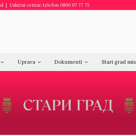
d | Uslužni centar, telefon 0800 07 77 75
Uprava
Dokumenti
Stari grad mis