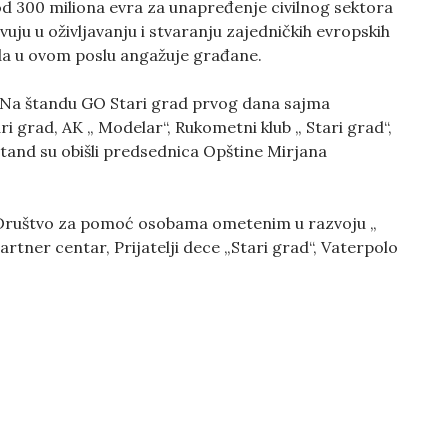
od 300 miliona evra za unapređenje civilnog sektora
tvuju u oživljavanju i stvaranju zajedničkih evropskih
 da u ovom poslu angažuje građane.
. Na štandu GO Stari grad prvog dana sajma
ari grad, AK „ Modelar“, Rukometni klub „ Stari grad“,
tand su obišli predsednica Opštine Mirjana
 Društvo za pomoć osobama ometenim u razvoju „
artner centar, Prijatelji dece „Stari grad“, Vaterpolo