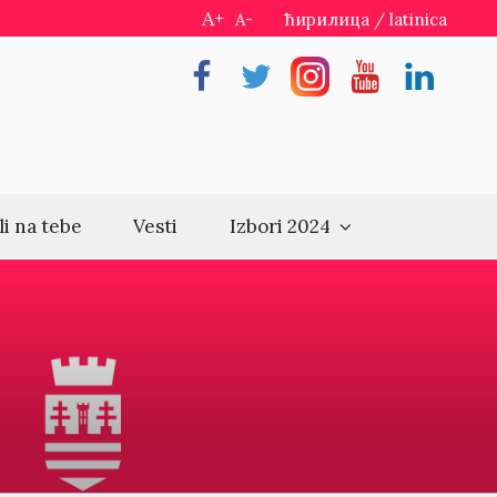
A+
A-
ћирилица
/
latinica
Facebook
Twitter
Instragram
Youtube
Linkedin
li na tebe
Vesti
Izbori 2024