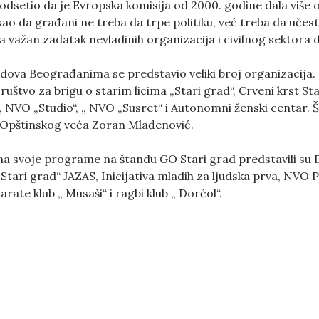
odsetio da je Evropska komisija od 2000. godine dala više 
takao da građani ne treba da trpe politiku, već treba da učes
a važan zadatak nevladinih organizacija i civilnog sektora
ndova Beograđanima se predstavio veliki broj organizacija
Društvo za brigu o starim licima „Stari grad“, Crveni krst St
 NVO „Studio“, „ NVO „Susret“ i Autonomni ženski centar. Š
n Opštinskog veća Zoran Mlađenović.
a svoje programe na štandu GO Stari grad predstavili su
 Stari grad“ JAZAS, Inicijativa mladih za ljudska prva, NVO P
karate klub „ Musaši“ i ragbi klub „ Dorćol“.