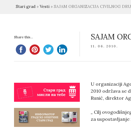
Stari grad
»
Vesti
»
SAJAM ORGANIZACIJA CIVILNOG DR
SAJAM OR
Share this...
POSTED
11. 06. 2010.
ON
U organizaciji Age
2010 održava se dr
Runić, direktor Ag
„ Cilj ovogodišnje
za uspostavljanje 