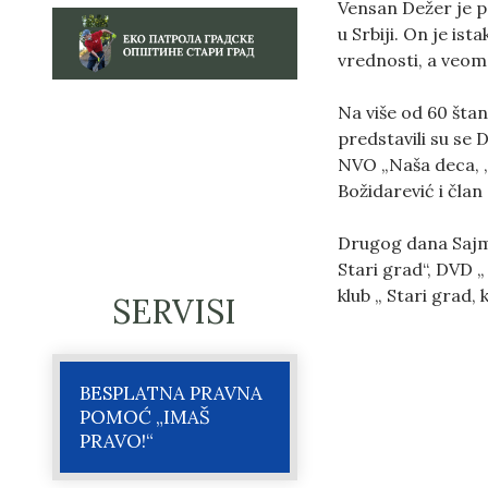
Vensan Dežer je p
u Srbiji. On je is
vrednosti, a veom
Na više od 60 šta
predstavili su se 
NVO „Naša deca, „
Božidarević i čla
Drugog dana Sajm
Stari grad“, DVD „
klub „ Stari grad, 
SERVISI
BESPLATNA PRAVNA
POMOĆ „IMAŠ
PRAVO!“