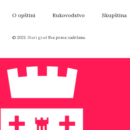
O opštini
Rukovodstvo
Skupština
© 2021.
Stari grad
Sva prava zadržana.