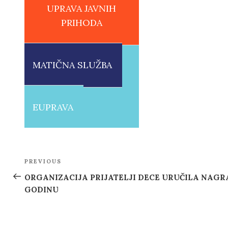
UPRAVA JAVNIH
PRIHODA
MATIČNA SLUŽBA
EUPRAVA
Post
PREVIOUS
Previous
navigation
Post
ORGANIZACIJA PRIJATELJI DECE URUČILA NAGRA
GODINU