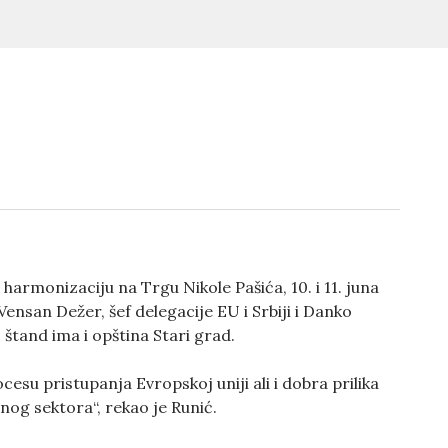
armonizaciju na Trgu Nikole Pašića, 10. i 11. juna
ensan Dežer, šef delegacije EU i Srbiji i Danko
štand ima i opština Stari grad.
esu pristupanja Evropskoj uniji ali i dobra prilika
nog sektora“, rekao je Runić.