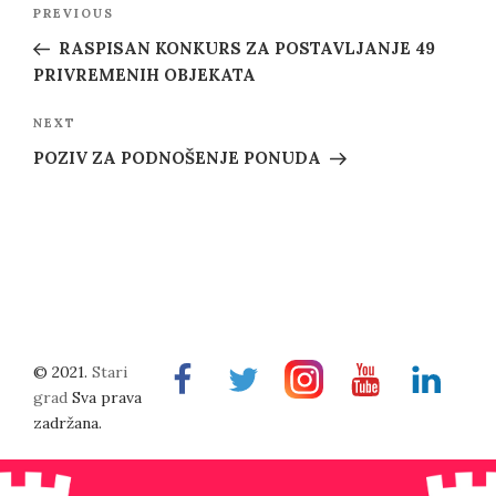
Post
Previous
PREVIOUS
navigation
Post
RASPISAN KONKURS ZA POSTAVLJANJE 49
PRIVREMENIH OBJEKATA
Next
NEXT
Post
POZIV ZA PODNOŠENJE PONUDA
© 2021.
Stari
Facebook
Twitter
Instragram
Youtube
Linkedin
grad
Sva prava
zadržana.