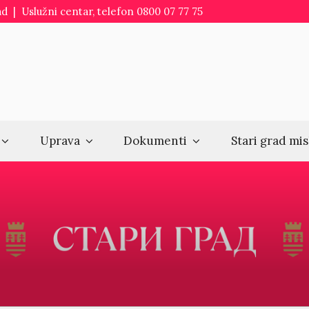
d | Uslužni centar, telefon 0800 07 77 75
Uprava
Dokumenti
Stari grad mis