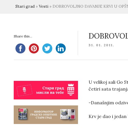
Stari grad
»
Vesti
»
DOBROVOLJNO DAVANJE KRVI U OPŠT
DOBROVOLJ
Share this...
POSTED
31. 01. 2011.
ON
U velikoj sali Go 
četiri sata trajanj
-Današnjim odzivo
Krv je dao i jedan