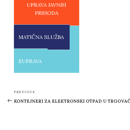
UPRAVA JAVNIH
PRIHODA
MATIČNA SLUŽBA
EUPRAVA
Post
PREVIOUS
Previous
navigation
Post
KONTEJNERI ZA ELEKTRONSKI OTPAD U TRGOVAČ