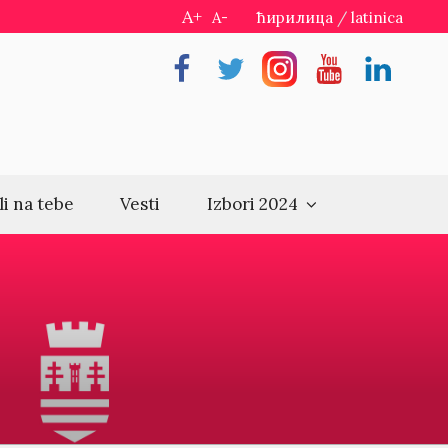
A+
A-
ћирилица
/
latinica
Facebook
Twitter
Instragram
Youtube
Linkedin
li na tebe
Vesti
Izbori 2024