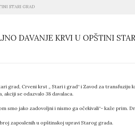
INI STARI GRAD
NO DAVANJE KRVI U OPŠTINI STAR
Stari grad, Crveni krst „ Stari i grad“ i Zavod za transfuziju
a, akciji se odazvalo 38 davalaca.
m smo jako zadovoljni i nismo ga očekivali“- kaže prim. Dr 
 broj zaposlenih u opštinskoj upravi Starog grada.