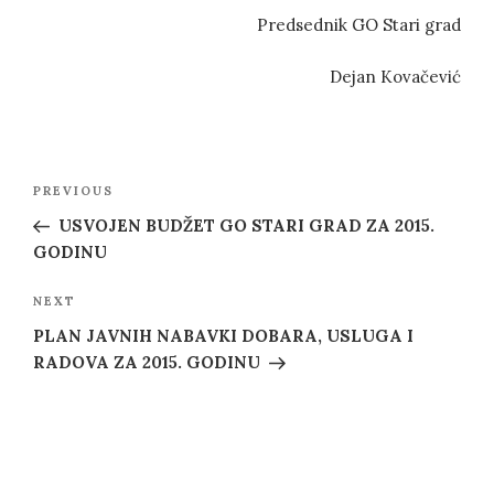
Predsednik GO Stari grad
Dejan Kovačević
Post
Previous
PREVIOUS
navigation
Post
USVOJEN BUDŽET GO STARI GRAD ZA 2015.
GODINU
Next
NEXT
Post
PLAN JAVNIH NABAVKI DOBARA, USLUGA I
RADOVA ZA 2015. GODINU