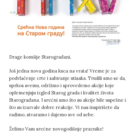
Drage komšije Starograđani,
Još jedna nova godina kuca na vrata! Vreme je za
podvlačenje crte i sabiranje utisaka. Trudili smo se da,
uprkos svemu, održimo i sprovedemo akcije koje
oplemenjuju izgled Starog grada i kvalitet života
Starograđana. I srećni smo što su akcije bile uspešne i
što su izazvale dobre reakcije. Vi nas inspirišete da
radimo, stvaramo i dajemo sve od sebe.
Želimo Vam srećne novogodišnje praznike!