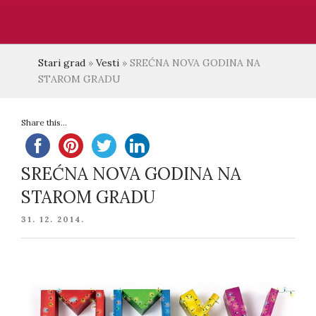
Stari grad
»
Vesti
»
SREĆNA NOVA GODINA NA
STAROM GRADU
Share this...
SREĆNA NOVA GODINA NA
STAROM GRADU
POSTED
31. 12. 2014.
ON