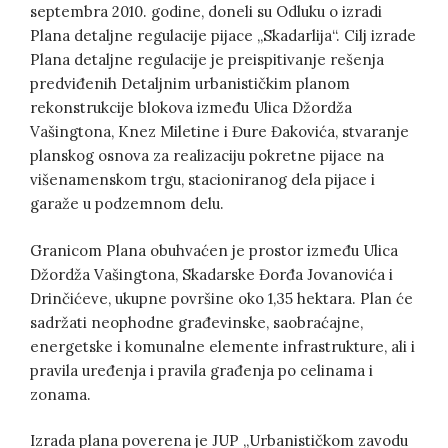
septembra 2010. godine, doneli su Odluku o izradi
Plana detaljne regulacije pijace „Skadarlija“. Cilj izrade
Plana detaljne regulacije je preispitivanje rešenja
predviđenih Detaljnim urbanističkim planom
rekonstrukcije blokova između Ulica Džordža
Vašingtona, Knez Miletine i Đure Đakovića, stvaranje
planskog osnova za realizaciju pokretne pijace na
višenamenskom trgu, stacioniranog dela pijace i
garaže u podzemnom delu.
Granicom Plana obuhvaćen je prostor između Ulica
Džordža Vašingtona, Skadarske Đorđa Jovanovića i
Drinčićeve, ukupne površine oko 1,35 hektara. Plan će
sadržati neophodne građevinske, saobraćajne,
energetske i komunalne elemente infrastrukture, ali i
pravila uređenja i pravila građenja po celinama i
zonama.
Izrada plana poverena je JUP „Urbanističkom zavodu