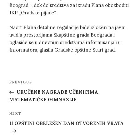
Beograd“ , dok će sredstva za izradu Plana obezbediti
JKP „Gradske pijace“.
Nacrt Plana detaljne regulacije biće izložen na javni
uvid u prostorijama Skupštine grada Beograda i
oglasiće se u dnevnim sredstvima informisanja i u
Informatoru, glasilu Gradske opštine Stari grad.
Post
Previous
PREVIOUS
navigation
Post
URUČENE NAGRADE UČENICIMA
MATEMATIČKE GIMNAZIJE
Next
NEXT
Post
U OPŠTINI OBELEŽEN DAN OTVORENIH VRATA