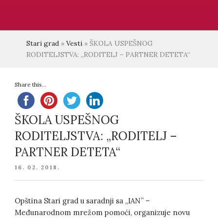
Stari grad
»
Vesti
»
ŠKOLA USPEŠNOG
RODITELJSTVA: „RODITELJ – PARTNER DETETA“
Share this...
ŠKOLA USPEŠNOG
RODITELJSTVA: „RODITELJ –
PARTNER DETETA“
POSTED
16. 02. 2018.
ON
Opština Stari grad u saradnji sa „IAN” –
Međunarodnom mrežom pomoći, organizuje novu