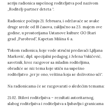
seriju radionica uspešnog roditeljstva pod nazivom
„Roditelj-partner deteta “.
Radionice­ počinju 21. februara, i održavaće se svake
druge srede od 18 časova, zaključno sa 23. majem ove
godine, u prostorijama Ustanove kulture GO Stari
grad „Parobrod”, Kapetan Mišina 6 a.
Tokom radionica, koje vode stručni predavači Ljiljana
Marković, dipl. specijalni pedagog, i Jelena Vukičević,
savetnik, kroz razgovor sa mladim roditeljima,
obradiće se niz tema koje utiču na uspešno
roditeljstvo „jer je ono, veština koja se doživotno uči“.
Na radionicama će se razgovarati o sledećim temama:
21.02. Stilovi roditeljstva – rezultati autoritarnog,
slabog roditeljstva i roditeljstva s ljubavlju i granicama