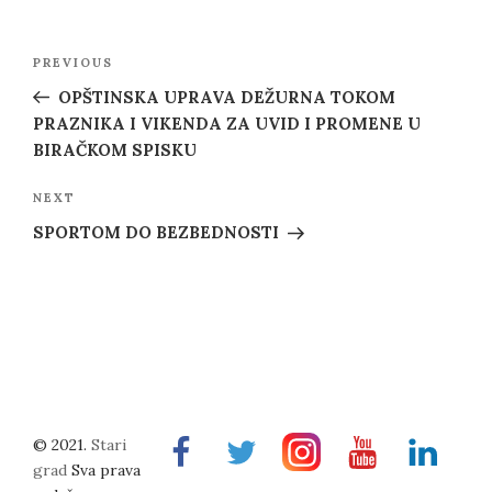
Post
Previous
PREVIOUS
navigation
Post
OPŠTINSKA UPRAVA DEŽURNA TOKOM
PRAZNIKA I VIKENDA ZA UVID I PROMENE U
BIRAČKOM SPISKU
Next
NEXT
Post
SPORTOM DO BEZBEDNOSTI
© 2021.
Stari
Facebook
Twitter
Instragram
Youtube
Linkedin
grad
Sva prava