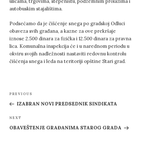
ulicama, trgovima, stepeništu, podzemnim prolazima i
autobuskim stajalištima.
Podsećamo da je čišćenje snega po gradskoj Odluci
obaveza svih građana, a kazne za ove prekršaje
iznose 2.500 dinara za fizička i 12.500 dinara za pravna
lica. Komunalna inspekcija će i u narednom periodu u
okviru svojih nadležnosti nastaviti redovnu kontrolu
čišćenja snega i leda na teritoriji opštine Stari grad.
Post
Previous
PREVIOUS
navigation
Post
IZABRAN NOVI PREDSEDNIK SINDIKATA
Next
NEXT
Post
OBAVEŠTENJE GRAĐANIMA STAROG GRADA