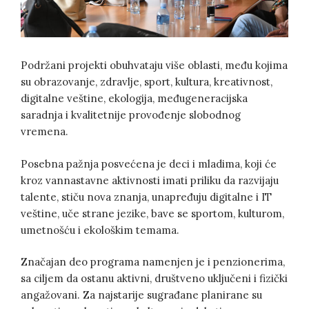
Podržani projekti obuhvataju više oblasti, među kojima
su obrazovanje, zdravlje, sport, kultura, kreativnost,
digitalne veštine, ekologija, međugeneracijska
saradnja i kvalitetnije provođenje slobodnog
vremena.
Posebna pažnja posvećena je deci i mladima, koji će
kroz vannastavne aktivnosti imati priliku da razvijaju
talente, stiču nova znanja, unapređuju digitalne i IT
veštine, uče strane jezike, bave se sportom, kulturom,
umetnošću i ekološkim temama.
Značajan deo programa namenjen je i penzionerima,
sa ciljem da ostanu aktivni, društveno uključeni i fizički
angažovani. Za najstarije sugrađane planirane su