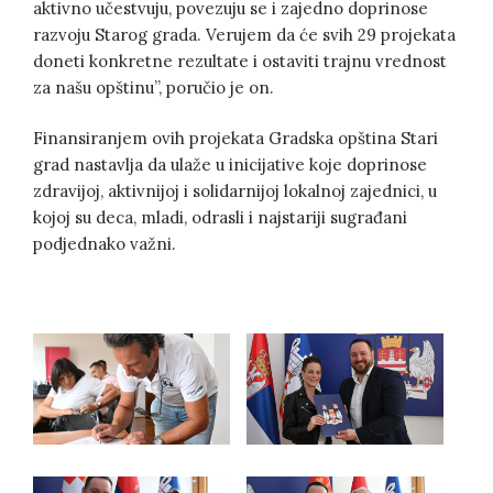
aktivno učestvuju, povezuju se i zajedno doprinose
razvoju Starog grada. Verujem da će svih 29 projekata
doneti konkretne rezultate i ostaviti trajnu vrednost
za našu opštinu”, poručio je on.
Finansiranjem ovih projekata Gradska opština Stari
grad nastavlja da ulaže u inicijative koje doprinose
zdravijoj, aktivnijoj i solidarnijoj lokalnoj zajednici, u
kojoj su deca, mladi, odrasli i najstariji sugrađani
podjednako važni.