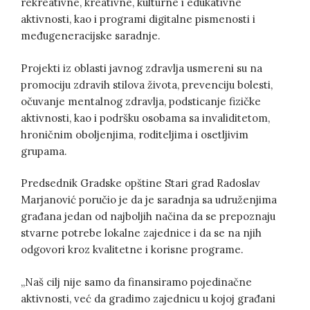
rekreativne, kreativne, kulturne i edukativne
aktivnosti, kao i programi digitalne pismenosti i
međugeneracijske saradnje.
Projekti iz oblasti javnog zdravlja usmereni su na
promociju zdravih stilova života, prevenciju bolesti,
očuvanje mentalnog zdravlja, podsticanje fizičke
aktivnosti, kao i podršku osobama sa invaliditetom,
hroničnim oboljenjima, roditeljima i osetljivim
grupama.
Predsednik Gradske opštine Stari grad Radoslav
Marjanović poručio je da je saradnja sa udruženjima
građana jedan od najboljih načina da se prepoznaju
stvarne potrebe lokalne zajednice i da se na njih
odgovori kroz kvalitetne i korisne programe.
„Naš cilj nije samo da finansiramo pojedinačne
aktivnosti, već da gradimo zajednicu u kojoj građani