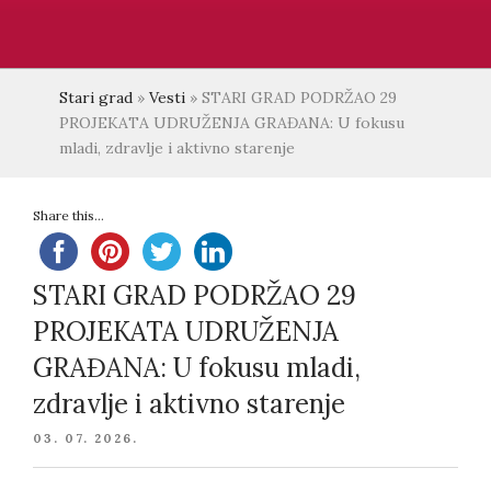
Stari grad
»
Vesti
»
STARI GRAD PODRŽAO 29
PROJEKATA UDRUŽENJA GRAĐANA: U fokusu
mladi, zdravlje i aktivno starenje
Share this...
STARI GRAD PODRŽAO 29
PROJEKATA UDRUŽENJA
GRAĐANA: U fokusu mladi,
zdravlje i aktivno starenje
POSTED
03. 07. 2026.
ON