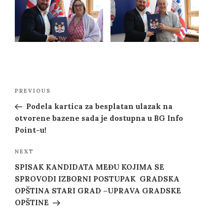
Post
Previous
PREVIOUS
navigation
Post
Podela kartica za besplatan ulazak na
otvorene bazene sada je dostupna u BG Info
Point-u!
Next
NEXT
Post
SPISAK KANDIDATA MEĐU KOJIMA SE
SPROVODI IZBORNI POSTUPAK GRADSKA
OPŠTINA STARI GRAD –UPRAVA GRADSKE
OPŠTINE