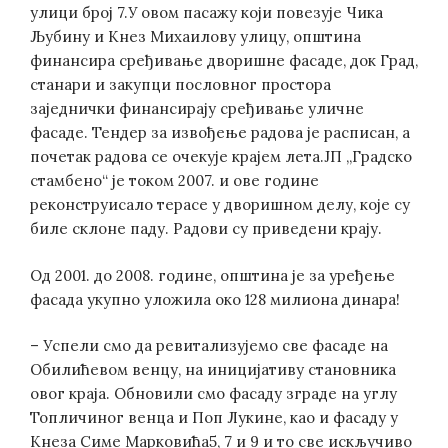
улици број 7.У овом пасажу који повезује Чика
Љубину и Кнез Михаилову улицу, општина
финансира сређивање дворишне фасаде, док Град,
станари и закупци пословног простора
заједнички финансирају сређивање уличне
фасаде. Тендер за извођење радова је расписан, а
почетак радова се очекује крајем лета.ЈП „Градско
стамбено“ је током 2007. и ове године
реконструисало терасе у дворишном делу, које су
биле склоне паду. Радови су приведени крају.
Од 2001. до 2008. године, општина је за уређење
фасада укупно уложила око 128 милиона динара!
– Успели смо да ревитализујемо све фасаде на
Обилићевом венцу, на иницијативу становника
овог краја. Обновили смо фасаду зграде на углу
Топличиног венца и Поп Лукине, као и фасаду у
Кнеза Симе Марковића5, 7 и 9 и то све искључиво