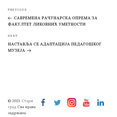
Post
Previous
PREVIOUS
navigation
Post
САВРЕМЕНА РАЧУНАРСКА ОПРЕМА ЗА
ФАКУЛТЕТ ЛИКОВНИХ УМЕТНОСТИ
Next
NEXT
Post
НАСТАВЉА СЕ АДАПТАЦИЈА ПЕДАГОШКОГ
МУЗЕЈА
© 2021.
Стари
Facebook
Twitter
Instragram
Youtube
Linkedin
град
Сва права
задржана.