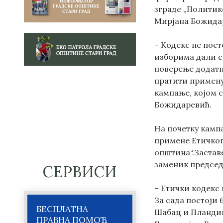
зграде „Политик
Мирјана Божида
– Кодекс не пост
изборима дали с
поверење додатн
пратити примену
кампање, којом 
Божидаревић.
На почетку камп
примене Етичког
општина“.Застав
заменик предсе
СЕРВИСИ
– Етички кодекс 
За сада постоји
БЕСПЛАТНА
Шабац и Пландиш
ПРАВНА ПОМОЋ