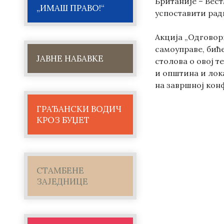
Британије – Вес
„ИМАШ ПРАВО!“
успоставити рад
Акција „Одговор
самоуправе, бић
ЈАВНЕ НАБАВКЕ
столова о овој 
и општина и лок
на завршној кон
ГРАЂАНСКИ ВОДИЧ
КРОЗ БУЏЕТ
СТАМБЕНЕ
ЗАЈЕДНИЦЕ