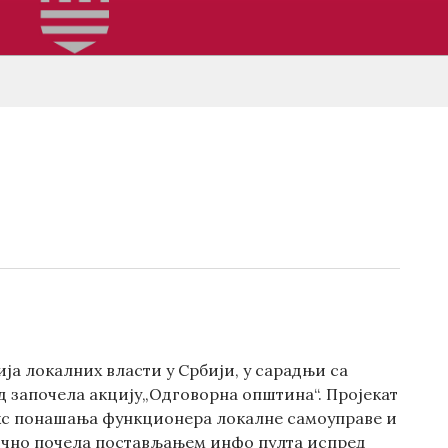
а локалних власти у Србији, у сарадњи са
д започела акцију„Одговорна општина“. Пројекат
екс понашања функционера локалне самоуправе и
ично почела постављањем инфо пулта испред