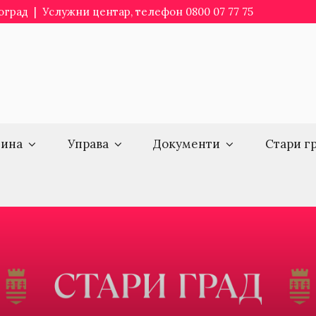
еоград | Услужни центар, телефон 0800 07 77 75
ина
Управа
Документи
Стари г