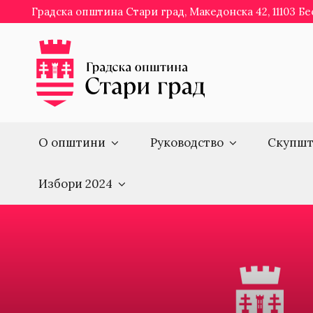
Skip
Градска општина Стари град, Македонска 42, 11103 Б
to
content
О општини
Руководство
Скупшт
Избори 2024