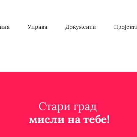
ина
Управа
Документи
Пројект