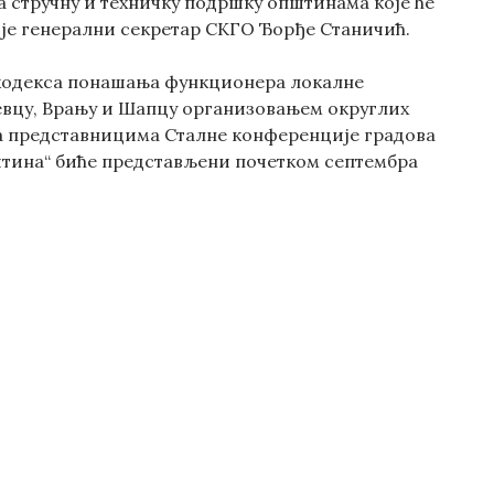
а стручну и техничку подршку општинама које ће
 је генерални секретар СКГО Ђорђе Станичић.
 кодекса понашања функционера локалне
ујевцу, Врању и Шапцу организовањем округлих
 са представницима Сталне конференције градова
штина“ биће представљени почетком септембра