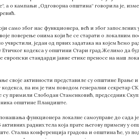
е“, а о кампањи „Одговорна општина“ говорила је, изм
ревић.
оји само због нас функционера, већ и због запослених у
воје поверење онима који ће се старати о локалним по
о учврстили, један од првих задатака на којем ћемо р
 Етичког кодекса у општини Стари град.Желимо да буд
се европски стандарди јавне етике преносе на наш лок
ање своје активности представиле су општине Врање и 
 кодекса, па им је тим поводом генерални секретар С
е су примили Слободан Стаменковић, председник Ску
дника општине Пландиште.
понашања функционера локалне самоуправе до сада је, 
 6 активних радних тела која прате његову примену у 
те. Стална конференција градова и општина ће, уз по