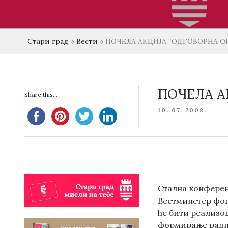
Стари град
»
Вести
»
ПОЧЕЛА АКЦИЈА “ОДГОВОРНА 
ПОЧЕЛА А
Share this...
POSTED
10. 07. 2008.
ON
Стална конферен
Вестминстер фон
ће бити реализо
формирање радни