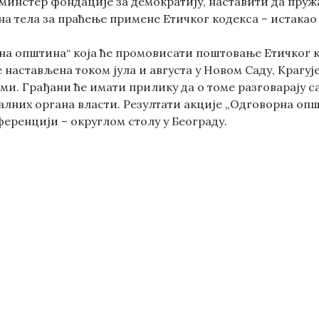
тминстер фондације за демократију, наставити да пруж
на тела за праћење примене Етичког кодекса – истакао
на општина“ која ће промовисати поштовање Етичког
е настављена током јула и августа у Новом Саду, Краг
теми. Грађани ће имати прилику да о томе разговарају
алних органа власти. Резултати акције „Одговорна оп
ференцији – округлом столу у Београду.