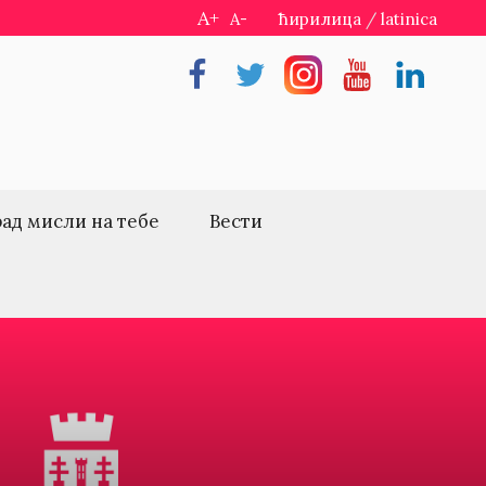
A+
A-
ћирилица
/
latinica
Facebook
Twitter
Instragram
Youtube
Linkedin
рад мисли на тебе
Вести