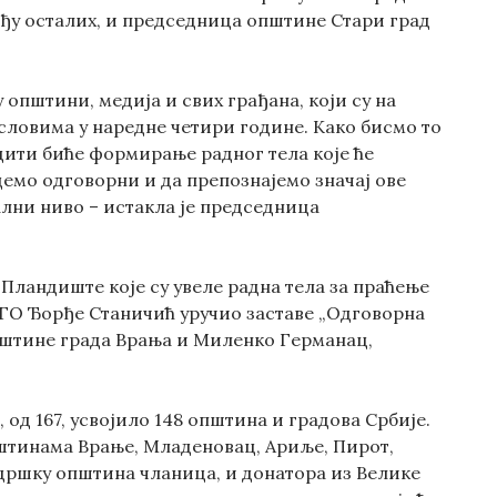
еђу осталих, и председница општине Стари град
 општини, медија и свих грађана, који су на
словима у наредне четири године. Како бисмо то
адити биће формирање радног тела које ће
емо одговорни и да препознајемо значај ове
ални ниво – истакла је председница
Пландиште које су увеле радна тела за праћење
КГО Ђорђе Станичић уручио заставе „Одговорна
пштине града Врања и Миленко Германац,
од 167, усвојило 148 општина и градова Србије.
општинама Врање, Младеновац, Ариље, Пирот,
дршку општина чланица, и донатора из Велике