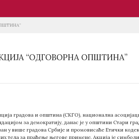
ОПШТИНА”
КЦИЈА “ОДГОВОРНА ОПШТИНА”
ција градова и општина (СКГО), национална асоцијациј
дацијом за демократију, данас је у општини Стари гра
ван у више градова Србије и промовисаће Етички код
х тела за праћење његове примене. Акција је симбол