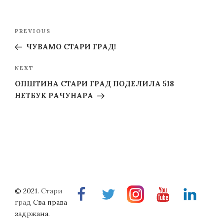
Post
Previous
PREVIOUS
navigation
Post
ЧУВАМО СТАРИ ГРАД!
Next
NEXT
Post
ОПШТИНА СТАРИ ГРАД ПОДЕЛИЛА 518
НЕТБУК РАЧУНАРА
© 2021.
Стари
Facebook
Twitter
Instragram
Youtube
Linkedin
град
Сва права
задржана.