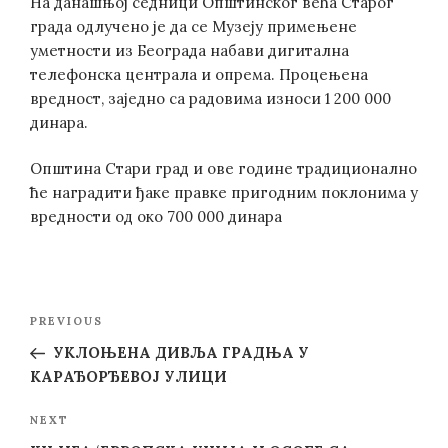
На данашњој седници Општинског већа Старог
града одлучено је да се Музеју примењене
уметности из Београда набави дигитална
телефонска централа и опрема. Процењена
вредност, заједно са радовима износи 1 200 000
динара.
Општина Стари град и ове године традиционално
ће наградити ђаке правке пригодним поклонима у
вредности од око 700 000 динара
Post
Previous
PREVIOUS
navigation
Post
УКЛОЊЕНА ДИВЉА ГРАДЊА У
КАРАЂОРЂЕВОЈ УЛИЦИ
Next
NEXT
Post