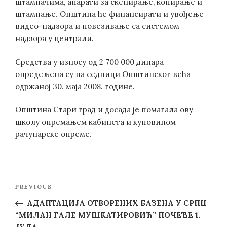
штампачима, апарати за скенирање, копирање и
штампање. Општина ће финансирати и увођење
видео-надзора и повезивање са системом
надзора у централи.
Средства у износу од 2 700 000 динара
опредељена су на седници Општинског већа
одржаној 30. маја 2008. године.
Општина Стари град и досада је помагала ову
школу опремањем кабинета и куповином
рачунарске опреме.
Post
Previous
PREVIOUS
navigation
Post
АДАПТАЦИЈА ОТВОРЕНИХ БАЗЕНА У СРПЦ
“МИЛАН ГАЛЕ МУШКАТИРОВИЋ” ПОЧЕЋЕ 1.