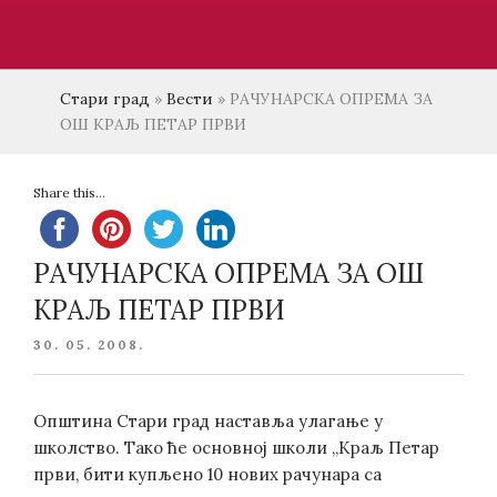
Стари град
»
Вести
»
РАЧУНАРСКА ОПРЕМА ЗА
ОШ КРАЉ ПЕТАР ПРВИ
Share this...
РАЧУНАРСКА ОПРЕМА ЗА ОШ
КРАЉ ПЕТАР ПРВИ
POSTED
30. 05. 2008.
ON
Општина Стари град наставља улагање у
школство. Тако ће основној школи „Краљ Петар
први, бити купљено 10 нових рачунара са