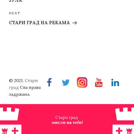
ЈУЛА
Next
NEXT
Post
СТАРИ ГРАД НА РЕКАМА
© 2021.
Стари
Facebook
Twitter
Instragram
Youtube
Linkedin
град
Сва права
задржана.