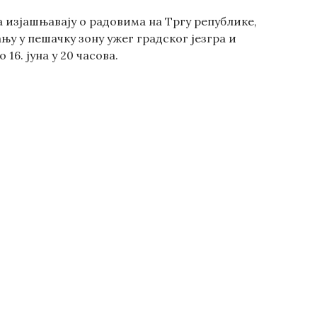
а изјашњавају о радовима на Тргу републике,
у у пешачку зону ужег градског језгра и
6. јуна у 20 часова.