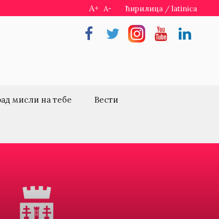
A+
A-
ћирилица
/
latinica
Facebook
Twitter
Instragram
Youtube
Linkedin
рад мисли на тебе
Вести