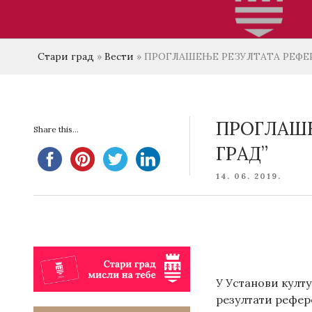
Стари град
»
Вести
»
ПРОГЛАШЕЊЕ РЕЗУЛТАТА РЕФЕРЕ
ПРОГЛАШЕ
Share this...
ГРАД”
POSTED
14. 06. 2019.
ON
У Установи култу
резултати рефере