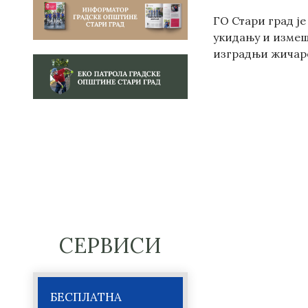
ГО Стари град ј
укидању и измешт
изградњи жичаре 
СЕРВИСИ
БЕСПЛАТНА