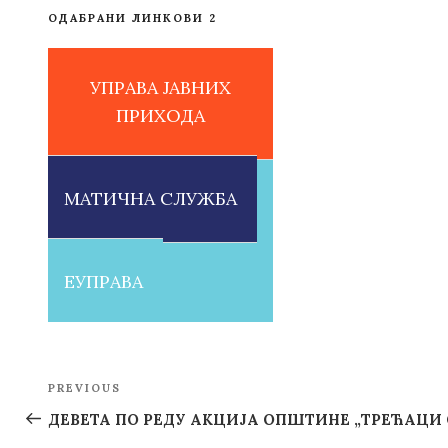
ОДАБРАНИ ЛИНКОВИ 2
УПРАВА ЈАВНИХ
ПРИХОДА
МАТИЧНА СЛУЖБА
ЕУПРАВА
Post
PREVIOUS
Previous
navigation
Post
ДЕВЕТА ПО РЕДУ АКЦИЈА ОПШТИНЕ „ТРЕЋАЦИ 