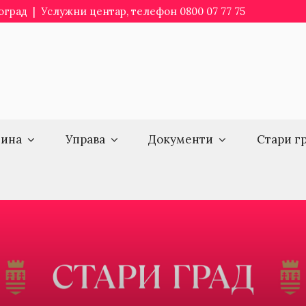
еоград | Услужни центар, телефон 0800 07 77 75
ина
Управа
Документи
Стари г