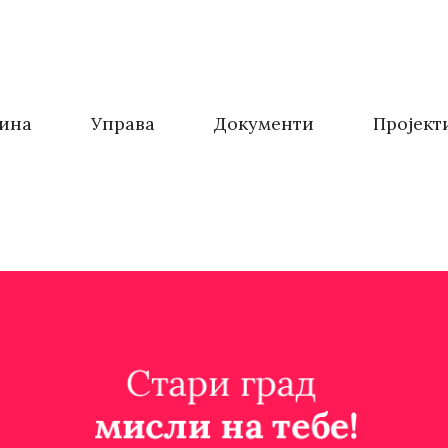
ина
Управа
Документи
Пројект