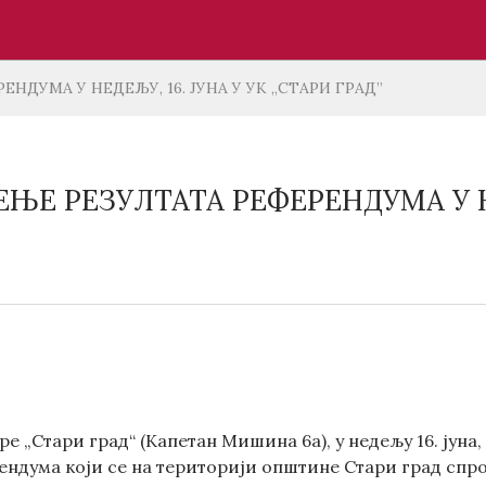
НДУМА У НЕДЕЉУ, 16. ЈУНА У УК „СТАРИ ГРАД”
ЊЕ РЕЗУЛТАТА РЕФЕРЕНДУМА У НЕД
ре „Стари град“ (Капетан Мишина 6а), у недељу 16. јуна,
ндума који се на територији општине Стари град спров