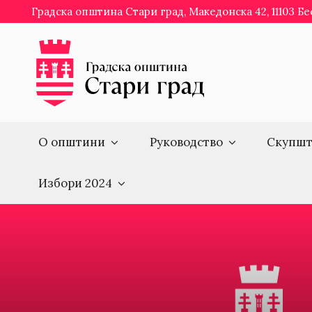
Skip
Градска општина Стари град, Македонска 42, 11103 Б
to
content
О општини
Руководство
Скупшт
Избори 2024