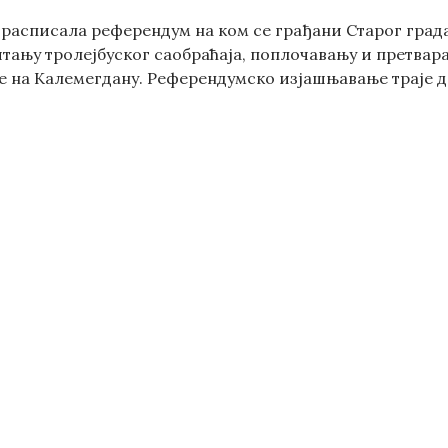
е расписала референдум на ком се грађани Старог град
ању тролејбуског саобраћаја, поплочавању и претварањ
на Калемегдану. Референдумско изјашњавање траје до 1