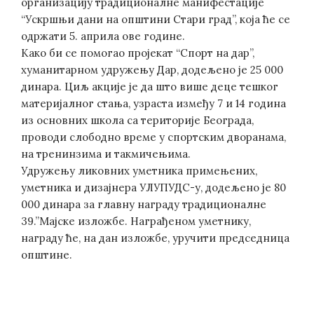
организацију традиционалне манифестације
“Ускршњи дани на општини Стари град”, која ће се
одржати 5. априла ове године.
Како би се помогао пројекат “Спорт на дар”,
хуманитарном удружењу Дар, додељено је 25 000
динара. Циљ акције је да што више деце тешког
материјалног стања, узраста између 7 и 14 година
из основних школа са територије Београда,
проводи слободно време у спортским дворанама,
на тренинзима и такмичењима.
Удружењу ликовних уметника примењених,
уметника и дизајнера УЛУПУДС-у, додељено је 80
000 динара за главну награду традиционалне
39.”Мајске изложбе. Награђеном уметнику,
награду ће, на дан изложбе, уручити председница
општине.