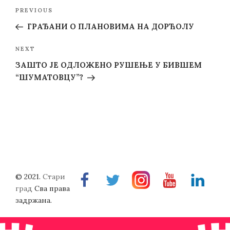
Post
Previous
PREVIOUS
navigation
Post
ГРАЂАНИ О ПЛАНОВИМА НА ДОРЋОЛУ
Next
NEXT
Post
ЗАШТО ЈЕ ОДЛОЖЕНО РУШЕЊЕ У БИВШЕМ
“ШУМАТОВЦУ”?
© 2021.
Стари
Facebook
Twitter
Instragram
Youtube
Linkedin
град
Сва права
задржана.